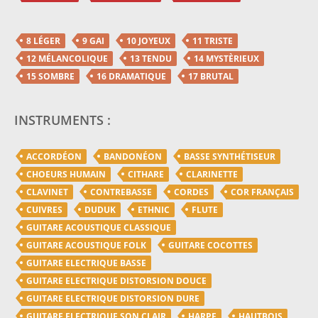
8 LÉGER
9 GAI
10 JOYEUX
11 TRISTE
12 MÉLANCOLIQUE
13 TENDU
14 MYSTÈRIEUX
15 SOMBRE
16 DRAMATIQUE
17 BRUTAL
INSTRUMENTS :
ACCORDÉON
BANDONÉON
BASSE SYNTHÉTISEUR
CHOEURS HUMAIN
CITHARE
CLARINETTE
CLAVINET
CONTREBASSE
CORDES
COR FRANÇAIS
CUIVRES
DUDUK
ETHNIC
FLUTE
GUITARE ACOUSTIQUE CLASSIQUE
GUITARE ACOUSTIQUE FOLK
GUITARE COCOTTES
GUITARE ELECTRIQUE BASSE
GUITARE ELECTRIQUE DISTORSION DOUCE
GUITARE ELECTRIQUE DISTORSION DURE
GUITARE ELECTRIQUE SON CLAIR
HARPE
HAUTBOIS