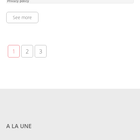
See more
1
2
3
A LA UNE