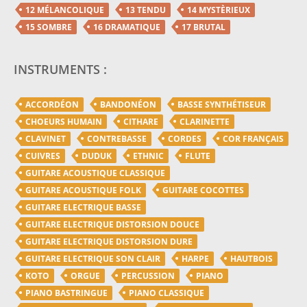
12 MÉLANCOLIQUE
13 TENDU
14 MYSTÈRIEUX
15 SOMBRE
16 DRAMATIQUE
17 BRUTAL
INSTRUMENTS :
ACCORDÉON
BANDONÉON
BASSE SYNTHÉTISEUR
CHOEURS HUMAIN
CITHARE
CLARINETTE
CLAVINET
CONTREBASSE
CORDES
COR FRANÇAIS
CUIVRES
DUDUK
ETHNIC
FLUTE
GUITARE ACOUSTIQUE CLASSIQUE
GUITARE ACOUSTIQUE FOLK
GUITARE COCOTTES
GUITARE ELECTRIQUE BASSE
GUITARE ELECTRIQUE DISTORSION DOUCE
GUITARE ELECTRIQUE DISTORSION DURE
GUITARE ELECTRIQUE SON CLAIR
HARPE
HAUTBOIS
KOTO
ORGUE
PERCUSSION
PIANO
PIANO BASTRINGUE
PIANO CLASSIQUE