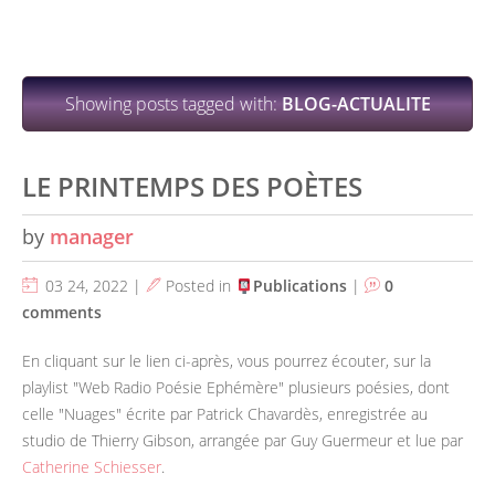
Showing posts tagged with:
BLOG-ACTUALITE
LE PRINTEMPS DES POÈTES
by
manager
03 24, 2022 |
Posted in
Publications
|
0
comments
En cliquant sur le lien ci-après, vous pourrez écouter, sur la
playlist "Web Radio Poésie Ephémère" plusieurs poésies, dont
celle "Nuages" écrite par Patrick Chavardès, enregistrée au
studio de Thierry Gibson, arrangée par Guy Guermeur et lue par
Catherine Schiesser
.