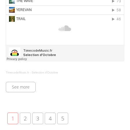
TimecodeMusic.fr
·
Selection d'Octobre
See more
1
2
3
4
5