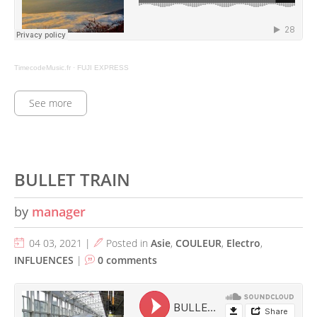
TimecodeMusic.fr
·
FUJI EXPRESS
See more
BULLET TRAIN
by
manager
04 03, 2021 |
Posted in
Asie
,
COULEUR
,
Electro
,
INFLUENCES
|
0 comments