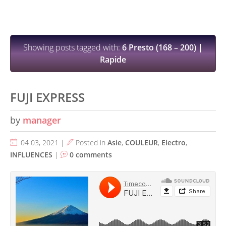
Showing posts tagged with:
6 Presto (168 – 200) |
Rapide
FUJI EXPRESS
by
manager
04 03, 2021 |
Posted in
Asie
,
COULEUR
,
Electro
,
INFLUENCES
|
0 comments