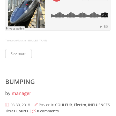
TimecodeMusic.fr
·
BULLET TRAIN
See more
BUMPING
by
manager
03 30, 2018 |
Posted in
COULEUR
,
Electro
,
INFLUENCES
,
Titres Courts
|
0 comments