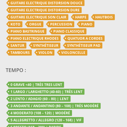
GUITARE ELECTRIQUE DISTORSION DOUCE
GUITARE ELECTRIQUE DISTORSION DURE
GUITARE ELECTRIQUE SON CLAIR
HARPE
HAUTBOIS
KOTO
ORGUE
PERCUSSION
PIANO
PIANO BASTRINGUE
PIANO CLASSIQUE
PIANO ELECTRIQUE RHODES
QUATUOR A CORDES
SANTUR
SYNTHÉTISEUR
SYNTHÉTISEUR PAD
TAMBOURS
VIOLON
VIOLONCELLE
TEMPO :
0 GRAVE <40 | TRÈS TRES LENT
1 LARGO / LARGHETTO (40-60) | TRÈS LENT
2 LENTO / ADAGIO (60 – 80) | LENT
3 ANDANTE / ANDANTINO (80 – 108) | TRÈS MODÉRÉ
4 MODERATO (108 – 120) | MODÉRÉ
5 ALLEGRETTO / ALLEGRO (120 – 168) | VIF