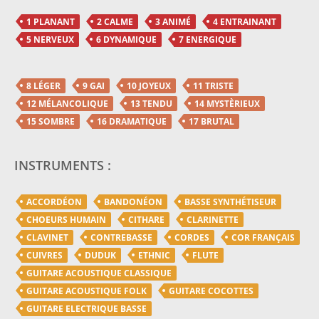
1 PLANANT
2 CALME
3 ANIMÉ
4 ENTRAINANT
5 NERVEUX
6 DYNAMIQUE
7 ENERGIQUE
8 LÉGER
9 GAI
10 JOYEUX
11 TRISTE
12 MÉLANCOLIQUE
13 TENDU
14 MYSTÈRIEUX
15 SOMBRE
16 DRAMATIQUE
17 BRUTAL
INSTRUMENTS :
ACCORDÉON
BANDONÉON
BASSE SYNTHÉTISEUR
CHOEURS HUMAIN
CITHARE
CLARINETTE
CLAVINET
CONTREBASSE
CORDES
COR FRANÇAIS
CUIVRES
DUDUK
ETHNIC
FLUTE
GUITARE ACOUSTIQUE CLASSIQUE
GUITARE ACOUSTIQUE FOLK
GUITARE COCOTTES
GUITARE ELECTRIQUE BASSE