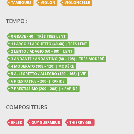
TAMBOURS
VIOLON
VIOLONCELLE
TEMPO :
0 GRAVE <40 | TRÈS TRES LENT
1 LARGO / LARGHETTO (40-60) | TRÈS LENT
2 LENTO / ADAGIO (60 – 80) | LENT
3 ANDANTE / ANDANTINO (80 – 108) | TRÈS MODÉRÉ
4 MODERATO (108 – 120) | MODÉRÉ
5 ALLEGRETTO / ALLEGRO (120 – 168) | VIF
6 PRESTO (168 – 200) | RAPIDE
7 PRESTISSIMO (200 – 208) | + RAPIDE
COMPOSITEURS
EKLEK
GUY GUERMEUR
THIERRY GIB.