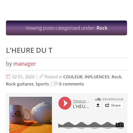
Viewing posts categorised under:
Rock
L’HEURE DU T
by
manager
02 01, 2020 |
Posted in
COULEUR
,
INFLUENCES
,
Rock
,
Rock guitares
,
Sports
|
0 comments