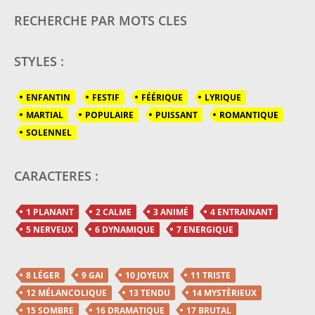
RECHERCHE PAR MOTS CLES
STYLES :
ENFANTIN
FESTIF
FÉÉRIQUE
LYRIQUE
MARTIAL
POPULAIRE
PUISSANT
ROMANTIQUE
SOLENNEL
CARACTERES :
1 PLANANT
2 CALME
3 ANIMÉ
4 ENTRAINANT
5 NERVEUX
6 DYNAMIQUE
7 ENERGIQUE
8 LÉGER
9 GAI
10 JOYEUX
11 TRISTE
12 MÉLANCOLIQUE
13 TENDU
14 MYSTÈRIEUX
15 SOMBRE
16 DRAMATIQUE
17 BRUTAL