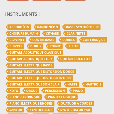
INSTRUMENTS :
ACCORDÉON
BANDONÉON
BASSE SYNTHÉTISEUR
CHOEURS HUMAIN
CITHARE
CLARINETTE
CLAVINET
CONTREBASSE
CORDES
COR FRANÇAIS
CUIVRES
DUDUK
ETHNIC
FLUTE
GUITARE ACOUSTIQUE CLASSIQUE
GUITARE ACOUSTIQUE FOLK
GUITARE COCOTTES
GUITARE ELECTRIQUE BASSE
GUITARE ELECTRIQUE DISTORSION DOUCE
GUITARE ELECTRIQUE DISTORSION DURE
GUITARE ELECTRIQUE SON CLAIR
HARPE
HAUTBOIS
KOTO
ORGUE
PERCUSSION
PIANO
PIANO BASTRINGUE
PIANO CLASSIQUE
PIANO ELECTRIQUE RHODES
QUATUOR A CORDES
SANTUR
SYNTHÉTISEUR
SYNTHÉTISEUR PAD