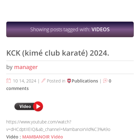
Showing posts tagged with:
VIDEOS
KCK (kimé club karaté) 2024.
by
manager
10 14, 2024 |
Posted in
Publications
|
0
comments
https://www.youtube.com/watch?
v=dHCdptIIEIQ&ab_channel=MambanoirVid%C3%A9o
Vidéo :
MAMBANOIR Vidéo