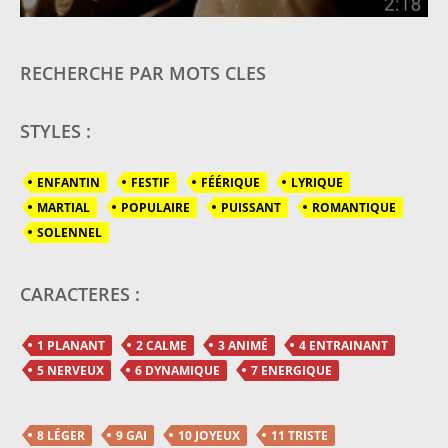
RECHERCHE PAR MOTS CLES
STYLES :
ENFANTIN
FESTIF
FÉÉRIQUE
LYRIQUE
MARTIAL
POPULAIRE
PUISSANT
ROMANTIQUE
SOLENNEL
CARACTERES :
1 PLANANT
2 CALME
3 ANIMÉ
4 ENTRAINANT
5 NERVEUX
6 DYNAMIQUE
7 ENERGIQUE
8 LÉGER
9 GAI
10 JOYEUX
11 TRISTE