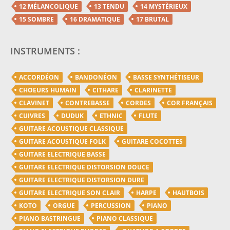
12 MÉLANCOLIQUE
13 TENDU
14 MYSTÈRIEUX
15 SOMBRE
16 DRAMATIQUE
17 BRUTAL
INSTRUMENTS :
ACCORDÉON
BANDONÉON
BASSE SYNTHÉTISEUR
CHOEURS HUMAIN
CITHARE
CLARINETTE
CLAVINET
CONTREBASSE
CORDES
COR FRANÇAIS
CUIVRES
DUDUK
ETHNIC
FLUTE
GUITARE ACOUSTIQUE CLASSIQUE
GUITARE ACOUSTIQUE FOLK
GUITARE COCOTTES
GUITARE ELECTRIQUE BASSE
GUITARE ELECTRIQUE DISTORSION DOUCE
GUITARE ELECTRIQUE DISTORSION DURE
GUITARE ELECTRIQUE SON CLAIR
HARPE
HAUTBOIS
KOTO
ORGUE
PERCUSSION
PIANO
PIANO BASTRINGUE
PIANO CLASSIQUE