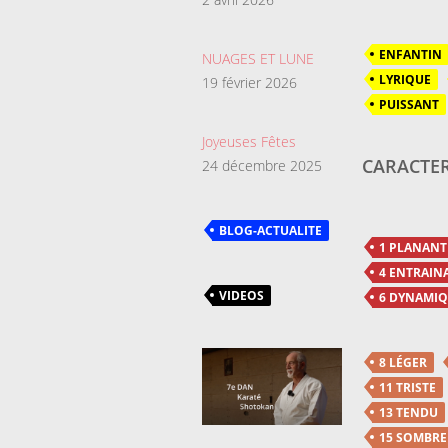
ENFANTIN
NUAGES ET LUNE
LYRIQUE
19 février 2026
PUISSANT
Joyeuses Fêtes
CARACTER
24 décembre 2025
BLOG-ACTUALITE
1 PLANANT
4 ENTRAIN
VIDEOS
6 DYNAMI
8 LÉGER
11 TRISTE
13 TENDU
15 SOMBRE