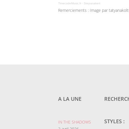
TimecodeMusic.fr
·
Stepanakert
Remerciements : Image par tatyanakolt
A LA UNE
RECHERCH
STYLES :
IN THE SHADOWS
2 avril 2026