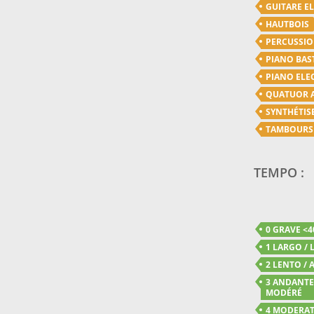
GUITARE E
HAUTBOIS
PERCUSSI
PIANO BAS
PIANO ELE
QUATUOR 
SYNTHÉTIS
TAMBOURS
TEMPO :
0 GRAVE <4
1 LARGO / 
2 LENTO / A
3 ANDANTE 
MODÉRÉ
4 MODERATO