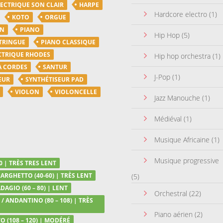
LECTRIQUE SON CLAIR
HARPE
Hardcore electro
(1)
KOTO
ORGUE
ON
PIANO
Hip Hop
(5)
TRINGUE
PIANO CLASSIQUE
CTRIQUE RHODES
Hip hop orchestra
(1)
A CORDES
SANTUR
J-Pop
(1)
EUR
SYNTHÉTISEUR PAD
VIOLON
VIOLONCELLE
Jazz Manouche
(1)
Médiéval
(1)
Musique Africaine
(1)
Musique progressive
0 | TRÈS TRES LENT
LARGHETTO (40-60) | TRÈS LENT
(5)
DAGIO (60 – 80) | LENT
Orchestral
(22)
/ ANDANTINO (80 – 108) | TRÈS
Piano aérien
(2)
 (108 – 120) | MODÉRÉ