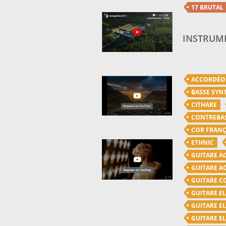
17 BRUTAL
INSTRUME
ACCORDÉ
BASSE SYN
CITHARE
CONTREBA
COR FRANÇ
ETHNIC
GUITARE A
GUITARE A
GUITARE C
GUITARE E
GUITARE E
GUITARE E