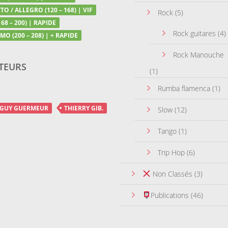
TO / ALLEGRO (120 – 168) | VIF
Rock
(5)
68 – 200) | RAPIDE
Rock guitares
(4)
MO (200 – 208) | + RAPIDE
Rock Manouche
TEURS
(1)
Rumba flamenca
(1)
GUY GUERMEUR
THIERRY GIB.
Slow
(12)
Tango
(1)
Trip Hop
(6)
Non Classés
(3)
Publications
(46)