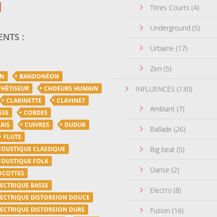
Titres Courts
(4)
Underground
(5)
NTS :
Urbaine
(17)
Zen
(5)
ON
BANDONÉON
THÉTISEUR
CHOEURS HUMAIN
INFLUENCES
(130)
CLARINETTE
CLAVINET
Ambiant
(7)
SSE
CORDES
AIS
CUIVRES
DUDUK
Ballade
(26)
FLUTE
COUSTIQUE CLASSIQUE
Big beat
(5)
COUSTIQUE FOLK
Danse
(2)
OCOTTES
LECTRIQUE BASSE
Electro
(8)
LECTRIQUE DISTORSION DOUCE
LECTRIQUE DISTORSION DURE
Fusion
(16)