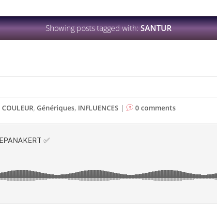
Showing posts tagged with:
SANTUR
,
COULEUR
,
Génériques
,
INFLUENCES
|
0 comments