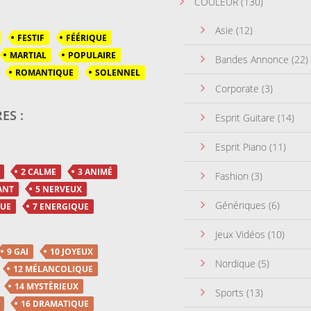
COULEUR
(130)
Asie
(12)
FESTIF
FÉÉRIQUE
MARTIAL
POPULAIRE
Bandes Annonce
(22)
ROMANTIQUE
SOLENNEL
Corporate
(3)
ES :
Esprit Guitare
(14)
Esprit Piano
(11)
2 CALME
3 ANIMÉ
Fashion
(3)
ANT
5 NERVEUX
Génériques
(6)
QUE
7 ENERGIQUE
Jeux Vidéos
(10)
9 GAI
10 JOYEUX
Nordique
(5)
12 MÉLANCOLIQUE
14 MYSTÈRIEUX
Sports
(13)
16 DRAMATIQUE