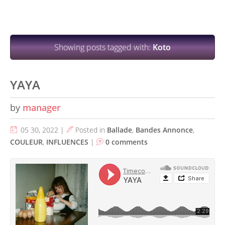
Showing posts tagged with:
Koto
YAYA
by
manager
05 30, 2022 |
Posted in
Ballade
,
Bandes Annonce
,
COULEUR
,
INFLUENCES
|
0 comments