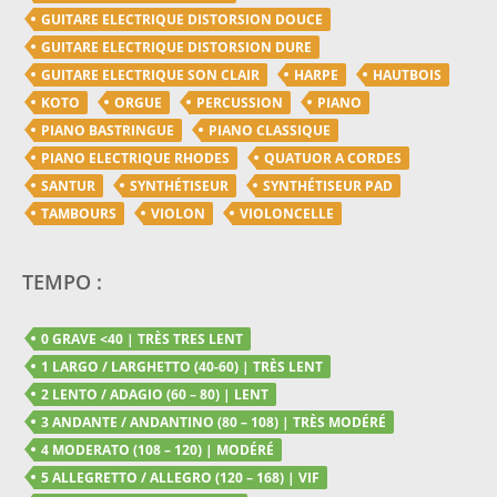
GUITARE ELECTRIQUE DISTORSION DOUCE
GUITARE ELECTRIQUE DISTORSION DURE
GUITARE ELECTRIQUE SON CLAIR
HARPE
HAUTBOIS
KOTO
ORGUE
PERCUSSION
PIANO
PIANO BASTRINGUE
PIANO CLASSIQUE
PIANO ELECTRIQUE RHODES
QUATUOR A CORDES
SANTUR
SYNTHÉTISEUR
SYNTHÉTISEUR PAD
TAMBOURS
VIOLON
VIOLONCELLE
TEMPO :
0 GRAVE <40 | TRÈS TRES LENT
1 LARGO / LARGHETTO (40-60) | TRÈS LENT
2 LENTO / ADAGIO (60 – 80) | LENT
3 ANDANTE / ANDANTINO (80 – 108) | TRÈS MODÉRÉ
4 MODERATO (108 – 120) | MODÉRÉ
5 ALLEGRETTO / ALLEGRO (120 – 168) | VIF