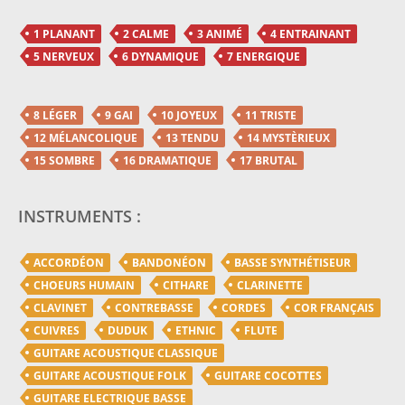
1 PLANANT
2 CALME
3 ANIMÉ
4 ENTRAINANT
5 NERVEUX
6 DYNAMIQUE
7 ENERGIQUE
8 LÉGER
9 GAI
10 JOYEUX
11 TRISTE
12 MÉLANCOLIQUE
13 TENDU
14 MYSTÈRIEUX
15 SOMBRE
16 DRAMATIQUE
17 BRUTAL
INSTRUMENTS :
ACCORDÉON
BANDONÉON
BASSE SYNTHÉTISEUR
CHOEURS HUMAIN
CITHARE
CLARINETTE
CLAVINET
CONTREBASSE
CORDES
COR FRANÇAIS
CUIVRES
DUDUK
ETHNIC
FLUTE
GUITARE ACOUSTIQUE CLASSIQUE
GUITARE ACOUSTIQUE FOLK
GUITARE COCOTTES
GUITARE ELECTRIQUE BASSE