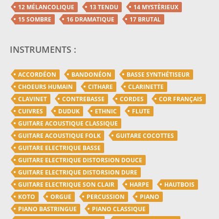
12 MÉLANCOLIQUE
13 TENDU
14 MYSTÈRIEUX
15 SOMBRE
16 DRAMATIQUE
17 BRUTAL
INSTRUMENTS :
ACCORDÉON
BANDONÉON
BASSE SYNTHÉTISEUR
CHOEURS HUMAIN
CITHARE
CLARINETTE
CLAVINET
CONTREBASSE
CORDES
COR FRANÇAIS
CUIVRES
DUDUK
ETHNIC
FLUTE
GUITARE ACOUSTIQUE CLASSIQUE
GUITARE ACOUSTIQUE FOLK
GUITARE COCOTTES
GUITARE ELECTRIQUE BASSE
GUITARE ELECTRIQUE DISTORSION DOUCE
GUITARE ELECTRIQUE DISTORSION DURE
GUITARE ELECTRIQUE SON CLAIR
HARPE
HAUTBOIS
KOTO
ORGUE
PERCUSSION
PIANO
PIANO BASTRINGUE
PIANO CLASSIQUE