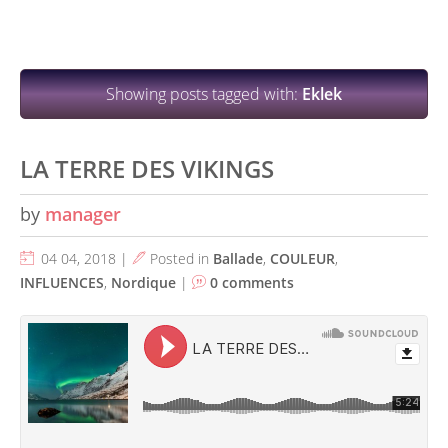
Showing posts tagged with:
Eklek
LA TERRE DES VIKINGS
by
manager
04 04, 2018 |
Posted in
Ballade
,
COULEUR
,
INFLUENCES
,
Nordique
|
0 comments