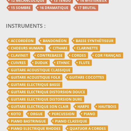
12 MÉLANCOLIQUE
13 TENDU
14 MYSTÈRIEUX
15 SOMBRE
16 DRAMATIQUE
17 BRUTAL
INSTRUMENTS :
ACCORDÉON
BANDONÉON
BASSE SYNTHÉTISEUR
CHOEURS HUMAIN
CITHARE
CLARINETTE
CLAVINET
CONTREBASSE
CORDES
COR FRANÇAIS
CUIVRES
DUDUK
ETHNIC
FLUTE
GUITARE ACOUSTIQUE CLASSIQUE
GUITARE ACOUSTIQUE FOLK
GUITARE COCOTTES
GUITARE ELECTRIQUE BASSE
GUITARE ELECTRIQUE DISTORSION DOUCE
GUITARE ELECTRIQUE DISTORSION DURE
GUITARE ELECTRIQUE SON CLAIR
HARPE
HAUTBOIS
KOTO
ORGUE
PERCUSSION
PIANO
PIANO BASTRINGUE
PIANO CLASSIQUE
PIANO ELECTRIQUE RHODES
QUATUOR A CORDES