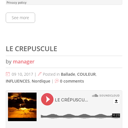
See more
LE CREPUSCULE
by
manager
09 10, 2017 |
Posted in
Ballade
,
COULEUR
,
INFLUENCES
,
Nordique
|
0 comments