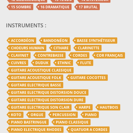
15 SOMBRE
16 DRAMATIQUE
17 BRUTAL
INSTRUMENTS :
ACCORDÉON
BANDONÉON
BASSE SYNTHÉTISEUR
CHOEURS HUMAIN
CITHARE
CLARINETTE
CLAVINET
CONTREBASSE
CORDES
COR FRANÇAIS
CUIVRES
DUDUK
ETHNIC
FLUTE
GUITARE ACOUSTIQUE CLASSIQUE
GUITARE ACOUSTIQUE FOLK
GUITARE COCOTTES
GUITARE ELECTRIQUE BASSE
GUITARE ELECTRIQUE DISTORSION DOUCE
GUITARE ELECTRIQUE DISTORSION DURE
GUITARE ELECTRIQUE SON CLAIR
HARPE
HAUTBOIS
KOTO
ORGUE
PERCUSSION
PIANO
PIANO BASTRINGUE
PIANO CLASSIQUE
PIANO ELECTRIQUE RHODES
QUATUOR A CORDES