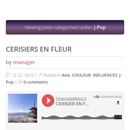
Viewing posts categorised under:
J-Pop
CERISIERS EN FLEUR
by
manager
12 22, 2015 |
Posted in
Asie
,
COULEUR
,
INFLUENCES
,
J-
Pop
|
0 comments