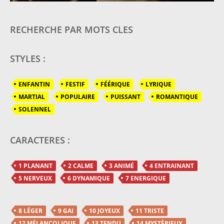
RECHERCHE PAR MOTS CLES
STYLES :
ENFANTIN
FESTIF
FÉÉRIQUE
LYRIQUE
MARTIAL
POPULAIRE
PUISSANT
ROMANTIQUE
SOLENNEL
CARACTERES :
1 PLANANT
2 CALME
3 ANIMÉ
4 ENTRAINANT
5 NERVEUX
6 DYNAMIQUE
7 ENERGIQUE
8 LÉGER
9 GAI
10 JOYEUX
11 TRISTE
12 MÉLANCOLIQUE
13 TENDU
14 MYSTÈRIEUX