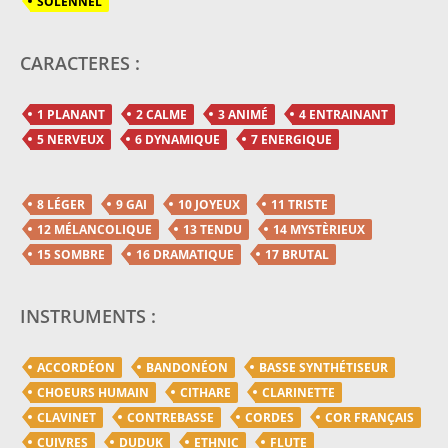
SOLENNEL
CARACTERES :
1 PLANANT
2 CALME
3 ANIMÉ
4 ENTRAINANT
5 NERVEUX
6 DYNAMIQUE
7 ENERGIQUE
8 LÉGER
9 GAI
10 JOYEUX
11 TRISTE
12 MÉLANCOLIQUE
13 TENDU
14 MYSTÈRIEUX
15 SOMBRE
16 DRAMATIQUE
17 BRUTAL
INSTRUMENTS :
ACCORDÉON
BANDONÉON
BASSE SYNTHÉTISEUR
CHOEURS HUMAIN
CITHARE
CLARINETTE
CLAVINET
CONTREBASSE
CORDES
COR FRANÇAIS
CUIVRES
DUDUK
ETHNIC
FLUTE