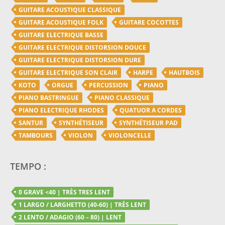
GUITARE ACOUSTIQUE CLASSIQUE
GUITARE ACOUSTIQUE FOLK
GUITARE COCOTTES
GUITARE ELECTRIQUE BASSE
GUITARE ELECTRIQUE DISTORSION DOUCE
GUITARE ELECTRIQUE DISTORSION DURE
GUITARE ELECTRIQUE SON CLAIR
HARPE
HAUTBOIS
KOTO
ORGUE
PERCUSSION
PIANO
PIANO BASTRINGUE
PIANO CLASSIQUE
PIANO ELECTRIQUE RHODES
QUATUOR A CORDES
SANTUR
SYNTHÉTISEUR
SYNTHÉTISEUR PAD
TAMBOURS
VIOLON
VIOLONCELLE
TEMPO :
0 GRAVE <40 | TRÈS TRES LENT
1 LARGO / LARGHETTO (40-60) | TRÈS LENT
2 LENTO / ADAGIO (60 – 80) | LENT