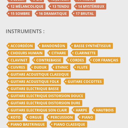
12 MÉLANCOLIQUE
13 TENDU
14 MYSTÈRIEUX
15 SOMBRE
16 DRAMATIQUE
17 BRUTAL
INSTRUMENTS :
ACCORDÉON
BANDONÉON
BASSE SYNTHÉTISEUR
CHOEURS HUMAIN
CITHARE
CLARINETTE
CLAVINET
CONTREBASSE
CORDES
COR FRANÇAIS
CUIVRES
DUDUK
ETHNIC
FLUTE
GUITARE ACOUSTIQUE CLASSIQUE
GUITARE ACOUSTIQUE FOLK
GUITARE COCOTTES
GUITARE ELECTRIQUE BASSE
GUITARE ELECTRIQUE DISTORSION DOUCE
GUITARE ELECTRIQUE DISTORSION DURE
GUITARE ELECTRIQUE SON CLAIR
HARPE
HAUTBOIS
KOTO
ORGUE
PERCUSSION
PIANO
PIANO BASTRINGUE
PIANO CLASSIQUE