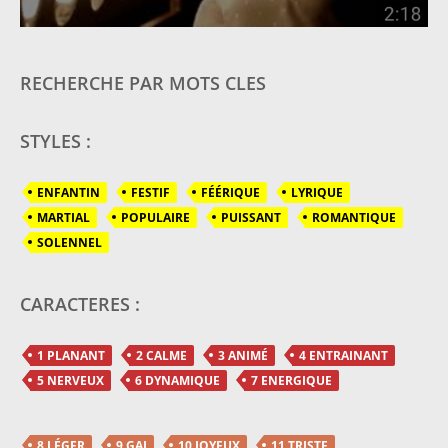
RECHERCHE PAR MOTS CLES
STYLES :
ENFANTIN
FESTIF
FÉÉRIQUE
LYRIQUE
MARTIAL
POPULAIRE
PUISSANT
ROMANTIQUE
SOLENNEL
CARACTERES :
1 PLANANT
2 CALME
3 ANIMÉ
4 ENTRAINANT
5 NERVEUX
6 DYNAMIQUE
7 ENERGIQUE
8 LÉGER
9 GAI
10 JOYEUX
11 TRISTE