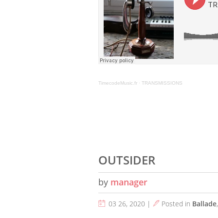
TimecodeMusic.fr
·
TRANSMISSIONS
OUTSIDER
by
manager
03 26, 2020 |
Posted in
Ballade