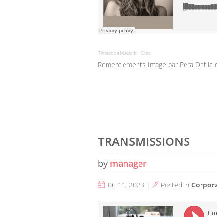
TimecodeMusic.fr
·
Chic
Remerciements Image par Pera Detlic 
TRANSMISSIONS
by
manager
06 11, 2023 |
Posted in
Corpor