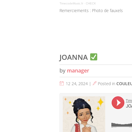
TimecodeMusic.fr
·
CHECK
Remerciements : Photo de fauxels
JOANNA
by
manager
12 24, 2024 |
Posted in
COULE