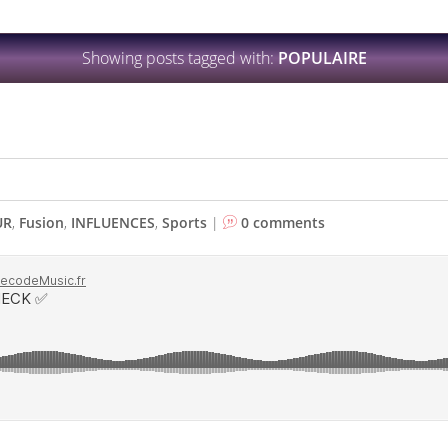
Showing posts tagged with:
POPULAIRE
UR
,
Fusion
,
INFLUENCES
,
Sports
|
0 comments