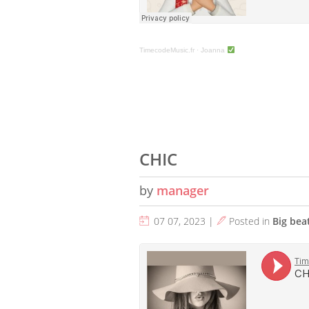
TimecodeMusic.fr
·
Joanna
CHIC
by
manager
07 07, 2023 |
Posted in
Big bea