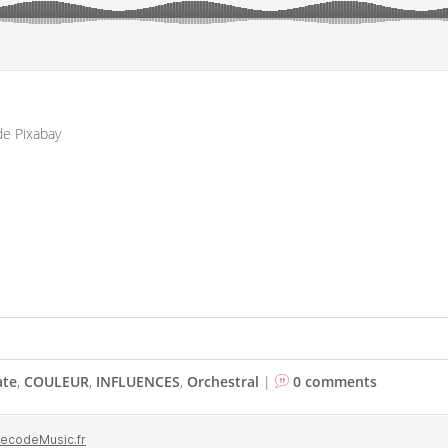
de Pixabay
ate
,
COULEUR
,
INFLUENCES
,
Orchestral
|
0 comments