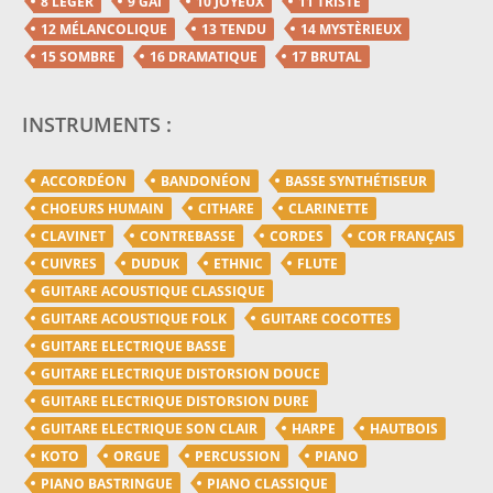
8 LÉGER
9 GAI
10 JOYEUX
11 TRISTE
12 MÉLANCOLIQUE
13 TENDU
14 MYSTÈRIEUX
15 SOMBRE
16 DRAMATIQUE
17 BRUTAL
INSTRUMENTS :
ACCORDÉON
BANDONÉON
BASSE SYNTHÉTISEUR
CHOEURS HUMAIN
CITHARE
CLARINETTE
CLAVINET
CONTREBASSE
CORDES
COR FRANÇAIS
CUIVRES
DUDUK
ETHNIC
FLUTE
GUITARE ACOUSTIQUE CLASSIQUE
GUITARE ACOUSTIQUE FOLK
GUITARE COCOTTES
GUITARE ELECTRIQUE BASSE
GUITARE ELECTRIQUE DISTORSION DOUCE
GUITARE ELECTRIQUE DISTORSION DURE
GUITARE ELECTRIQUE SON CLAIR
HARPE
HAUTBOIS
KOTO
ORGUE
PERCUSSION
PIANO
PIANO BASTRINGUE
PIANO CLASSIQUE