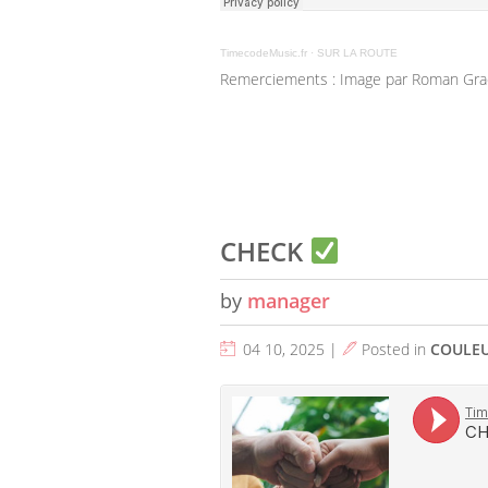
TimecodeMusic.fr
·
SUR LA ROUTE
Remerciements : Image par Roman Gra
CHECK
by
manager
04 10, 2025 |
Posted in
COULE