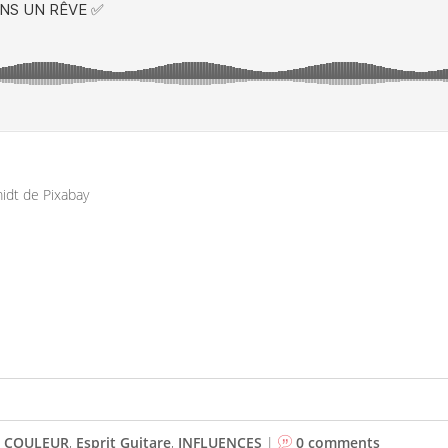
idt de Pixabay
,
COULEUR
,
Esprit Guitare
,
INFLUENCES
|
0 comments