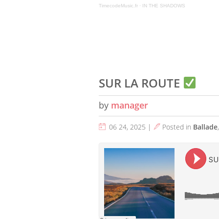
TimecodeMusic.fr
·
IN THE SHADOWS
SUR LA ROUTE
by
manager
06 24, 2025 |
Posted in
Ballade