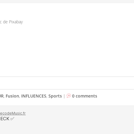
c de Pixabay
UR
,
Fusion
,
INFLUENCES
,
Sports
|
0 comments