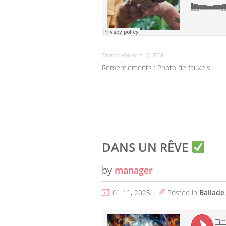
TimecodeMusic.fr
·
CHECK
Remerciements : Photo de fauxels
DANS UN RÊVE
by
manager
01 11, 2025 |
Posted in
Ballade