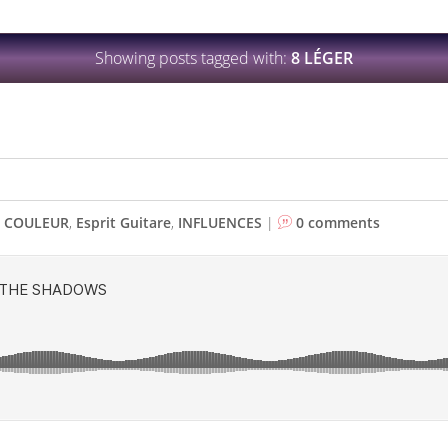
Showing posts tagged with:
8 LÉGER
,
COULEUR
,
Esprit Guitare
,
INFLUENCES
|
0 comments