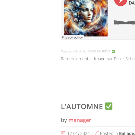
TimecodeMusic.fr
·
DANS UN RÊVE
Remerciements : Image par Peter Schm
L’AUTOMNE
by
manager
12 01, 2024 |
Posted in
Ballade