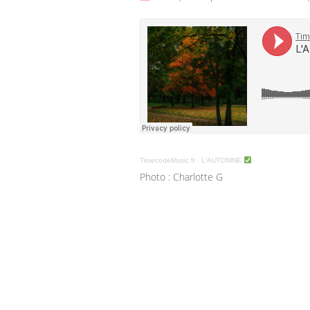
TimecodeMusic.fr
·
L'AUTOMNE
Photo : Charlotte G