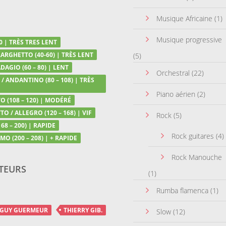
Musique Africaine
(1)
Musique progressive
0 | TRÈS TRES LENT
LARGHETTO (40-60) | TRÈS LENT
(5)
DAGIO (60 – 80) | LENT
Orchestral
(22)
/ ANDANTINO (80 – 108) | TRÈS
Piano aérien
(2)
 (108 – 120) | MODÉRÉ
TO / ALLEGRO (120 – 168) | VIF
Rock
(5)
68 – 200) | RAPIDE
Rock guitares
(4)
MO (200 – 208) | + RAPIDE
Rock Manouche
TEURS
(1)
Rumba flamenca
(1)
GUY GUERMEUR
THIERRY GIB.
Slow
(12)