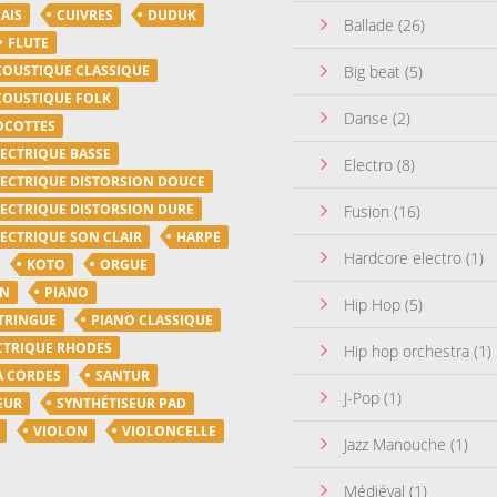
AIS
CUIVRES
DUDUK
Ballade
(26)
FLUTE
COUSTIQUE CLASSIQUE
Big beat
(5)
COUSTIQUE FOLK
Danse
(2)
OCOTTES
LECTRIQUE BASSE
Electro
(8)
LECTRIQUE DISTORSION DOUCE
LECTRIQUE DISTORSION DURE
Fusion
(16)
LECTRIQUE SON CLAIR
HARPE
Hardcore electro
(1)
KOTO
ORGUE
ON
PIANO
Hip Hop
(5)
TRINGUE
PIANO CLASSIQUE
CTRIQUE RHODES
Hip hop orchestra
(1)
A CORDES
SANTUR
J-Pop
(1)
EUR
SYNTHÉTISEUR PAD
VIOLON
VIOLONCELLE
Jazz Manouche
(1)
Médiéval
(1)