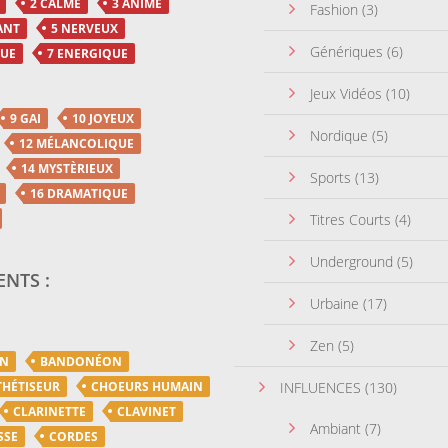
2 CALME
3 ANIMÉ
Fashion
(3)
ANT
5 NERVEUX
Génériques
(6)
QUE
7 ENERGIQUE
Jeux Vidéos
(10)
9 GAI
10 JOYEUX
Nordique
(5)
12 MÉLANCOLIQUE
14 MYSTÈRIEUX
Sports
(13)
16 DRAMATIQUE
Titres Courts
(4)
Underground
(5)
NTS :
Urbaine
(17)
Zen
(5)
ON
BANDONÉON
THÉTISEUR
CHOEURS HUMAIN
INFLUENCES
(130)
CLARINETTE
CLAVINET
Ambiant
(7)
SSE
CORDES