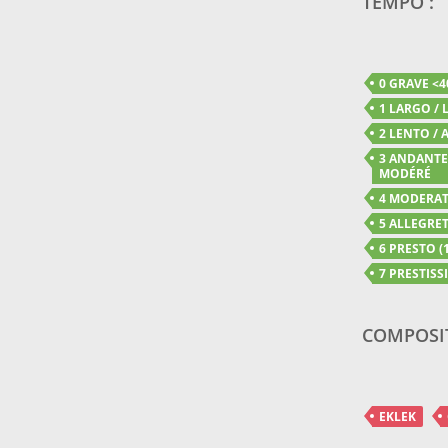
TEMPO :
0 GRAVE <4
1 LARGO / 
2 LENTO / A
3 ANDANTE 
MODÉRÉ
4 MODERATO
5 ALLEGRET
6 PRESTO (1
7 PRESTISSI
COMPOSI
EKLEK