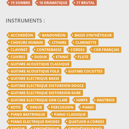
15 SOMBRE
16 DRAMATIQUE
17 BRUTAL
INSTRUMENTS :
ACCORDÉON
BANDONÉON
BASSE SYNTHÉTISEUR
CHOEURS HUMAIN
CITHARE
CLARINETTE
CLAVINET
CONTREBASSE
CORDES
COR FRANÇAIS
CUIVRES
DUDUK
ETHNIC
FLUTE
GUITARE ACOUSTIQUE CLASSIQUE
GUITARE ACOUSTIQUE FOLK
GUITARE COCOTTES
GUITARE ELECTRIQUE BASSE
GUITARE ELECTRIQUE DISTORSION DOUCE
GUITARE ELECTRIQUE DISTORSION DURE
GUITARE ELECTRIQUE SON CLAIR
HARPE
HAUTBOIS
KOTO
ORGUE
PERCUSSION
PIANO
PIANO BASTRINGUE
PIANO CLASSIQUE
PIANO ELECTRIQUE RHODES
QUATUOR A CORDES
SANTUR
SYNTHÉTISEUR
SYNTHÉTISEUR PAD