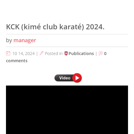
KCK (kimé club karaté) 2024.
by
manager
10 14, 2024 |
Posted in
Publications
|
0
comments