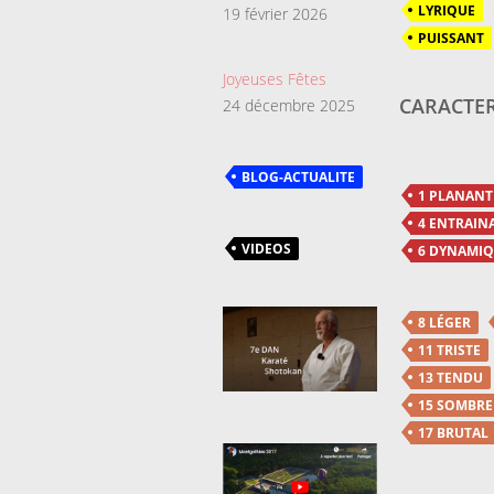
LYRIQUE
19 février 2026
PUISSANT
Joyeuses Fêtes
CARACTER
24 décembre 2025
BLOG-ACTUALITE
1 PLANANT
4 ENTRAIN
VIDEOS
6 DYNAMI
8 LÉGER
11 TRISTE
13 TENDU
15 SOMBRE
17 BRUTAL