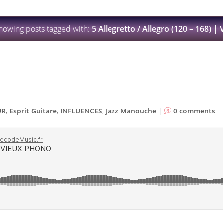
howing posts tagged with:
5 Allegretto / Allegro (120 – 168) | V
UR
,
Esprit Guitare
,
INFLUENCES
,
Jazz Manouche
|
0 comments