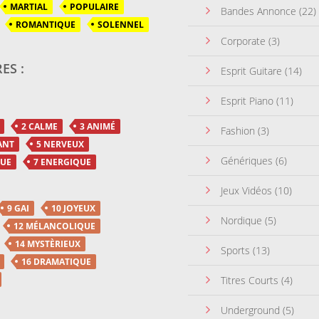
MARTIAL
POPULAIRE
Bandes Annonce
(22)
ROMANTIQUE
SOLENNEL
Corporate
(3)
ES :
Esprit Guitare
(14)
Esprit Piano
(11)
2 CALME
3 ANIMÉ
Fashion
(3)
ANT
5 NERVEUX
Génériques
(6)
QUE
7 ENERGIQUE
Jeux Vidéos
(10)
9 GAI
10 JOYEUX
Nordique
(5)
12 MÉLANCOLIQUE
14 MYSTÈRIEUX
Sports
(13)
16 DRAMATIQUE
Titres Courts
(4)
Underground
(5)