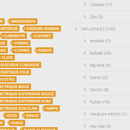
Urbaine
(17)
Zen
(5)
ON
BANDONÉON
THÉTISEUR
CHOEURS HUMAIN
INFLUENCES
(130)
CLARINETTE
CLAVINET
Ambiant
(7)
SSE
CORDES
AIS
CUIVRES
DUDUK
Ballade
(26)
FLUTE
COUSTIQUE CLASSIQUE
Big beat
(5)
COUSTIQUE FOLK
Danse
(2)
OCOTTES
LECTRIQUE BASSE
Electro
(8)
LECTRIQUE DISTORSION DOUCE
LECTRIQUE DISTORSION DURE
Fusion
(16)
LECTRIQUE SON CLAIR
HARPE
Hardcore electro
(1)
KOTO
ORGUE
ON
PIANO
Hip Hop
(5)