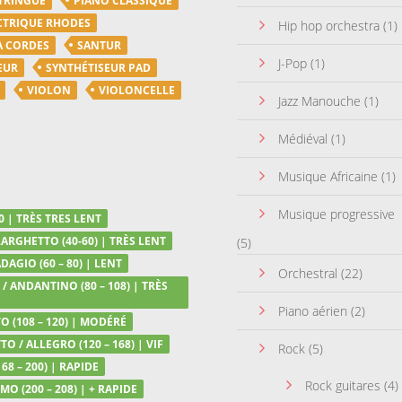
TRINGUE
PIANO CLASSIQUE
CTRIQUE RHODES
Hip hop orchestra
(1)
A CORDES
SANTUR
J-Pop
(1)
EUR
SYNTHÉTISEUR PAD
VIOLON
VIOLONCELLE
Jazz Manouche
(1)
Médiéval
(1)
Musique Africaine
(1)
Musique progressive
0 | TRÈS TRES LENT
LARGHETTO (40-60) | TRÈS LENT
(5)
DAGIO (60 – 80) | LENT
Orchestral
(22)
/ ANDANTINO (80 – 108) | TRÈS
Piano aérien
(2)
 (108 – 120) | MODÉRÉ
TO / ALLEGRO (120 – 168) | VIF
Rock
(5)
68 – 200) | RAPIDE
Rock guitares
(4)
MO (200 – 208) | + RAPIDE