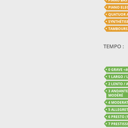
PIANO BAS
PIANO ELE
QUATUOR 
SYNTHÉTIS
TAMBOURS
TEMPO :
0 GRAVE <4
1 LARGO / 
2 LENTO / A
3 ANDANTE 
MODÉRÉ
4 MODERATO
5 ALLEGRET
6 PRESTO (1
7 PRESTISSI