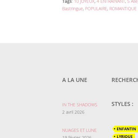
Tags
:
10 JOYEUX
,
4 ENTRAINANT
,
5 Alle
Bastringue
,
POPULAIRE
,
ROMANTIQUE
A LA UNE
RECHERCH
STYLES :
IN THE SHADOWS
2 avril 2026
ENFANTIN
NUAGES ET LUNE
LYRIQUE
19 février 2026