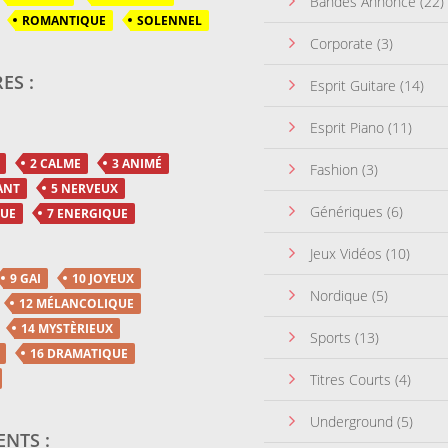
Bandes Annonce
(22)
ROMANTIQUE
SOLENNEL
Corporate
(3)
ES :
Esprit Guitare
(14)
Esprit Piano
(11)
2 CALME
3 ANIMÉ
Fashion
(3)
ANT
5 NERVEUX
Génériques
(6)
QUE
7 ENERGIQUE
Jeux Vidéos
(10)
9 GAI
10 JOYEUX
Nordique
(5)
12 MÉLANCOLIQUE
14 MYSTÈRIEUX
Sports
(13)
16 DRAMATIQUE
Titres Courts
(4)
Underground
(5)
NTS :