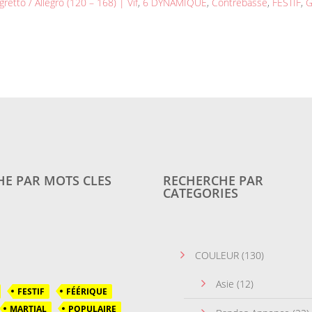
gretto / Allegro (120 – 168) | Vif
,
6 DYNAMIQUE
,
Contrebasse
,
FESTIF
,
G
E PAR MOTS CLES
RECHERCHE PAR
CATEGORIES
COULEUR
(130)
Asie
(12)
FESTIF
FÉÉRIQUE
MARTIAL
POPULAIRE