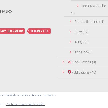
Rock Manouche
TEURS
(1)
Rumba flamenca
(1)
GUY GUERMEUR
THIERRY GIB.
Slow
(12)
Tango
(1)
Trip Hop
(6)
Non Classés
(3)
Publications
(46)
r ce site Web, vous acceptez leur utilisation.
tez :
Politique relative aux cookies