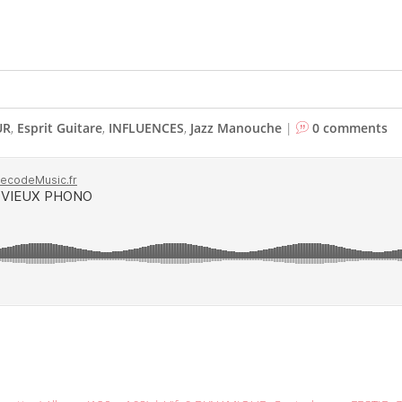
UR
,
Esprit Guitare
,
INFLUENCES
,
Jazz Manouche
|
0 comments