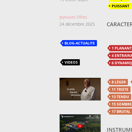
PUISSANT
Joyeuses Fêtes
CARACTER
24 décembre 2025
BLOG-ACTUALITE
1 PLANANT
4 ENTRAIN
VIDEOS
6 DYNAMI
8 LÉGER
11 TRISTE
13 TENDU
15 SOMBRE
17 BRUTAL
INSTRUME