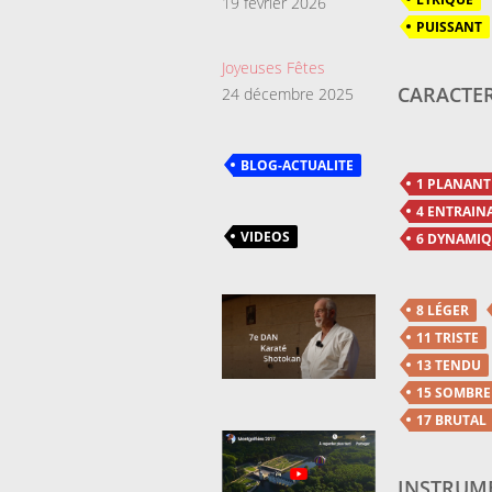
19 février 2026
PUISSANT
Joyeuses Fêtes
CARACTER
24 décembre 2025
BLOG-ACTUALITE
1 PLANANT
4 ENTRAIN
VIDEOS
6 DYNAMI
8 LÉGER
11 TRISTE
13 TENDU
15 SOMBRE
17 BRUTAL
INSTRUME