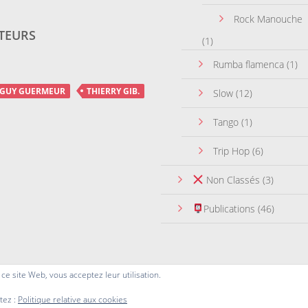
Rock Manouche
TEURS
(1)
Rumba flamenca
(1)
GUY GUERMEUR
THIERRY GIB.
Slow
(12)
Tango
(1)
Trip Hop
(6)
Non Classés
(3)
Publications
(46)
r ce site Web, vous acceptez leur utilisation.
tez :
Politique relative aux cookies