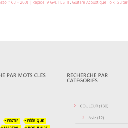
esto (168 – 200) | Rapide
,
9 GAI
,
FESTIF
,
Guitare Acoustique Folk
,
Guitar
E PAR MOTS CLES
RECHERCHE PAR
CATEGORIES
COULEUR
(130)
Asie
(12)
FESTIF
FÉÉRIQUE
MARTIAL
POPULAIRE