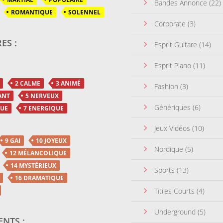
Bandes Annonce
(22)
ROMANTIQUE
SOLENNEL
Corporate
(3)
ES :
Esprit Guitare
(14)
Esprit Piano
(11)
2 CALME
3 ANIMÉ
Fashion
(3)
ANT
5 NERVEUX
Génériques
(6)
QUE
7 ENERGIQUE
Jeux Vidéos
(10)
9 GAI
10 JOYEUX
Nordique
(5)
12 MÉLANCOLIQUE
14 MYSTÈRIEUX
Sports
(13)
16 DRAMATIQUE
Titres Courts
(4)
Underground
(5)
NTS :