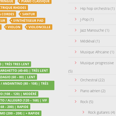
TRINGUE
PIANO CLASSIQUE
CTRIQUE RHODES
Hip hop orchestra
(1)
A CORDES
SANTUR
J-Pop
(1)
EUR
SYNTHÉTISEUR PAD
VIOLON
VIOLONCELLE
Jazz Manouche
(1)
Médiéval
(1)
Musique Africaine
(1)
Musique progressive
0 | TRÈS TRES LENT
LARGHETTO (40-60) | TRÈS LENT
(5)
DAGIO (60 – 80) | LENT
Orchestral
(22)
/ ANDANTINO (80 – 108) | TRÈS
Piano aérien
(2)
 (108 – 120) | MODÉRÉ
TO / ALLEGRO (120 – 168) | VIF
Rock
(5)
68 – 200) | RAPIDE
Rock guitares
(4)
MO (200 – 208) | + RAPIDE