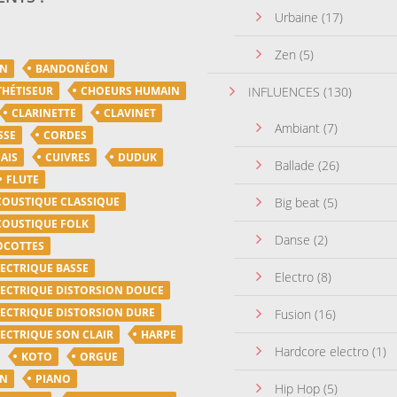
Urbaine
(17)
Zen
(5)
ON
BANDONÉON
THÉTISEUR
CHOEURS HUMAIN
INFLUENCES
(130)
CLARINETTE
CLAVINET
Ambiant
(7)
SSE
CORDES
AIS
CUIVRES
DUDUK
Ballade
(26)
FLUTE
COUSTIQUE CLASSIQUE
Big beat
(5)
COUSTIQUE FOLK
Danse
(2)
OCOTTES
LECTRIQUE BASSE
Electro
(8)
LECTRIQUE DISTORSION DOUCE
LECTRIQUE DISTORSION DURE
Fusion
(16)
LECTRIQUE SON CLAIR
HARPE
Hardcore electro
(1)
KOTO
ORGUE
ON
PIANO
Hip Hop
(5)