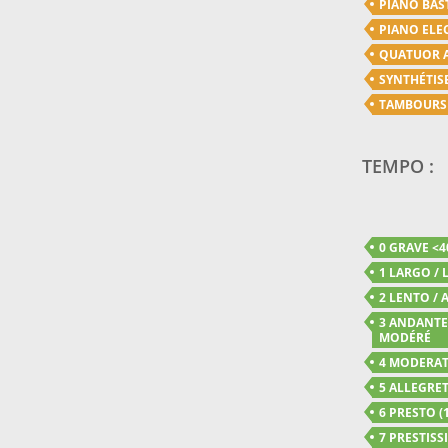
PIANO BAS
PIANO ELE
QUATUOR 
SYNTHÉTIS
TAMBOURS
TEMPO :
0 GRAVE <4
1 LARGO / 
2 LENTO / A
3 ANDANTE 
MODÉRÉ
4 MODERATO
5 ALLEGRET
6 PRESTO (1
7 PRESTISSI