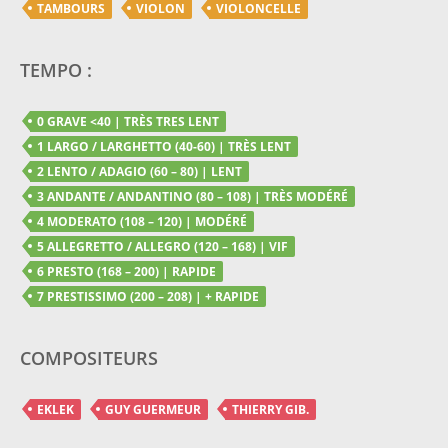
TAMBOURS
VIOLON
VIOLONCELLE
TEMPO :
0 GRAVE <40 | TRÈS TRES LENT
1 LARGO / LARGHETTO (40-60) | TRÈS LENT
2 LENTO / ADAGIO (60 – 80) | LENT
3 ANDANTE / ANDANTINO (80 – 108) | TRÈS MODÉRÉ
4 MODERATO (108 – 120) | MODÉRÉ
5 ALLEGRETTO / ALLEGRO (120 – 168) | VIF
6 PRESTO (168 – 200) | RAPIDE
7 PRESTISSIMO (200 – 208) | + RAPIDE
COMPOSITEURS
EKLEK
GUY GUERMEUR
THIERRY GIB.