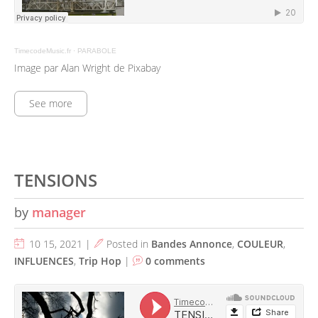
TimecodeMusic.fr
·
PARABOLE
Image par Alan Wright de Pixabay
See more
TENSIONS
by
manager
10 15, 2021 |
Posted in
Bandes Annonce
,
COULEUR
,
INFLUENCES
,
Trip Hop
|
0 comments