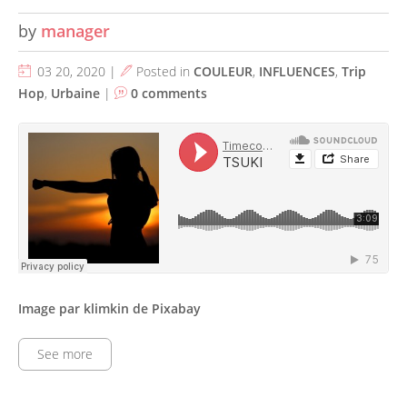
by
manager
03 20, 2020 |
Posted in
COULEUR
,
INFLUENCES
,
Trip
Hop
,
Urbaine
|
0 comments
Image par klimkin de Pixabay
See more