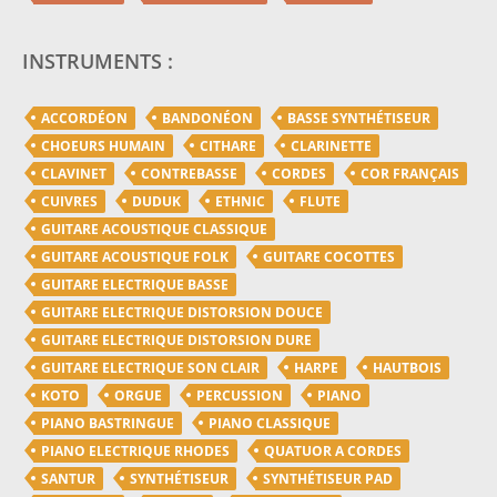
INSTRUMENTS :
ACCORDÉON
BANDONÉON
BASSE SYNTHÉTISEUR
CHOEURS HUMAIN
CITHARE
CLARINETTE
CLAVINET
CONTREBASSE
CORDES
COR FRANÇAIS
CUIVRES
DUDUK
ETHNIC
FLUTE
GUITARE ACOUSTIQUE CLASSIQUE
GUITARE ACOUSTIQUE FOLK
GUITARE COCOTTES
GUITARE ELECTRIQUE BASSE
GUITARE ELECTRIQUE DISTORSION DOUCE
GUITARE ELECTRIQUE DISTORSION DURE
GUITARE ELECTRIQUE SON CLAIR
HARPE
HAUTBOIS
KOTO
ORGUE
PERCUSSION
PIANO
PIANO BASTRINGUE
PIANO CLASSIQUE
PIANO ELECTRIQUE RHODES
QUATUOR A CORDES
SANTUR
SYNTHÉTISEUR
SYNTHÉTISEUR PAD