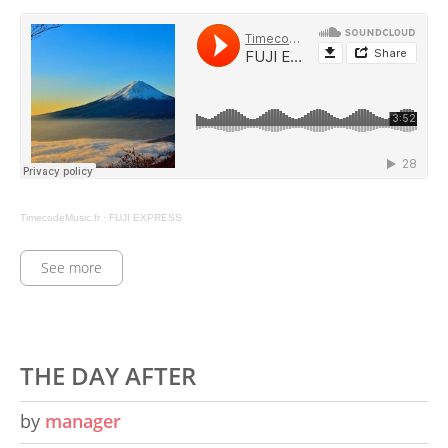
TimecodeMusic.fr
·
FUJI EXPRESS
See more
THE DAY AFTER
by
manager