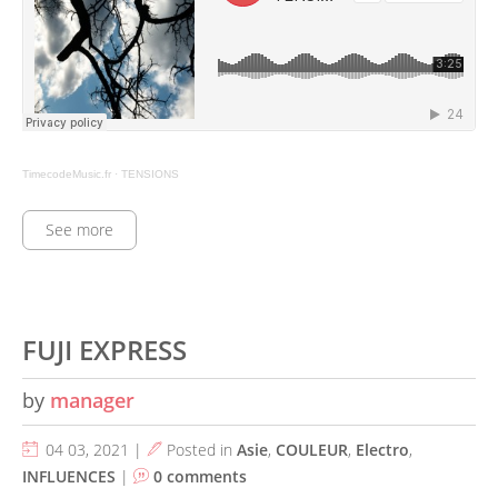
TimecodeMusic.fr
·
TENSIONS
See more
FUJI EXPRESS
by
manager
04 03, 2021 |
Posted in
Asie
,
COULEUR
,
Electro
,
INFLUENCES
|
0 comments