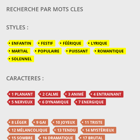
RECHERCHE PAR MOTS CLES
STYLES :
ENFANTIN
FESTIF
FÉÉRIQUE
LYRIQUE
MARTIAL
POPULAIRE
PUISSANT
ROMANTIQUE
SOLENNEL
CARACTERES :
1 PLANANT
2 CALME
3 ANIMÉ
4 ENTRAINANT
5 NERVEUX
6 DYNAMIQUE
7 ENERGIQUE
8 LÉGER
9 GAI
10 JOYEUX
11 TRISTE
12 MÉLANCOLIQUE
13 TENDU
14 MYSTÈRIEUX
15 SOMBRE
16 DRAMATIQUE
17 BRUTAL