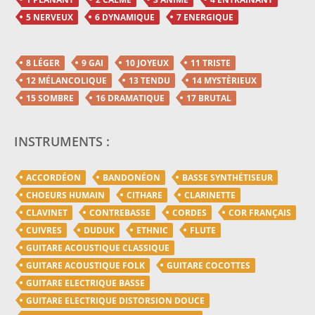
5 NERVEUX
6 DYNAMIQUE
7 ENERGIQUE
8 LÉGER
9 GAI
10 JOYEUX
11 TRISTE
12 MÉLANCOLIQUE
13 TENDU
14 MYSTÈRIEUX
15 SOMBRE
16 DRAMATIQUE
17 BRUTAL
INSTRUMENTS :
ACCORDÉON
BANDONÉON
BASSE SYNTHÉTISEUR
CHOEURS HUMAIN
CITHARE
CLARINETTE
CLAVINET
CONTREBASSE
CORDES
COR FRANÇAIS
CUIVRES
DUDUK
ETHNIC
FLUTE
GUITARE ACOUSTIQUE CLASSIQUE
GUITARE ACOUSTIQUE FOLK
GUITARE COCOTTES
GUITARE ELECTRIQUE BASSE
GUITARE ELECTRIQUE DISTORSION DOUCE