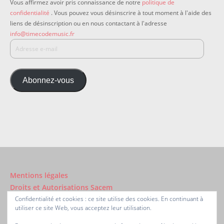
Vous affirmez avoir pris connaissance de notre
politique de
confidentialité
. Vous pouvez vous désinscrire à tout moment à l'aide des
liens de désinscription ou en nous contactant à l'adresse
info@timecodemusic.fr
Abonnez-vous
Mentions légales
Droits et Autorisations Sacem
Confidentialité et cookies : ce site utilise des cookies. En continuant à
utiliser ce site Web, vous acceptez leur utilisation.
A propos de TimecodeMusic.fr ®
Nous contacter