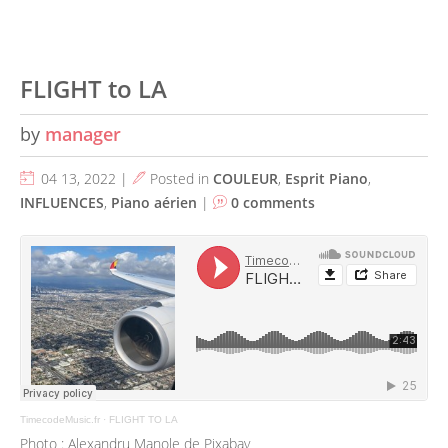
FLIGHT to LA
by
manager
04 13, 2022 |
Posted in
COULEUR
,
Esprit Piano
,
INFLUENCES
,
Piano aérien
|
0 comments
TimecodeMusic.fr
·
FLIGHT TO LA
Photo : Alexandru Manole de Pixabay