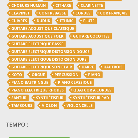
CHOEURS HUMAIN
CITHARE
CLARINETTE
CLAVINET
CONTREBASSE
CORDES
COR FRANÇAIS
CUIVRES
DUDUK
ETHNIC
FLUTE
GUITARE ACOUSTIQUE CLASSIQUE
GUITARE ACOUSTIQUE FOLK
GUITARE COCOTTES
GUITARE ELECTRIQUE BASSE
GUITARE ELECTRIQUE DISTORSION DOUCE
GUITARE ELECTRIQUE DISTORSION DURE
GUITARE ELECTRIQUE SON CLAIR
HARPE
HAUTBOIS
KOTO
ORGUE
PERCUSSION
PIANO
PIANO BASTRINGUE
PIANO CLASSIQUE
PIANO ELECTRIQUE RHODES
QUATUOR A CORDES
SANTUR
SYNTHÉTISEUR
SYNTHÉTISEUR PAD
TAMBOURS
VIOLON
VIOLONCELLE
TEMPO :