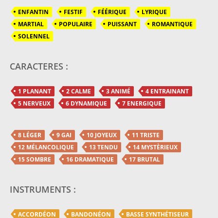
ENFANTIN
FESTIF
FÉÉRIQUE
LYRIQUE
MARTIAL
POPULAIRE
PUISSANT
ROMANTIQUE
SOLENNEL
CARACTERES :
1 PLANANT
2 CALME
3 ANIMÉ
4 ENTRAINANT
5 NERVEUX
6 DYNAMIQUE
7 ENERGIQUE
8 LÉGER
9 GAI
10 JOYEUX
11 TRISTE
12 MÉLANCOLIQUE
13 TENDU
14 MYSTÈRIEUX
15 SOMBRE
16 DRAMATIQUE
17 BRUTAL
INSTRUMENTS :
ACCORDÉON
BANDONÉON
BASSE SYNTHÉTISEUR