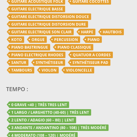
GUITARE ACOUSTIQUE FOLK
GUITARE COCOTTES
GUITARE ELECTRIQUE BASSE
GUITARE ELECTRIQUE DISTORSION DOUCE
GUITARE ELECTRIQUE DISTORSION DURE
GUITARE ELECTRIQUE SON CLAIR
HARPE
HAUTBOIS
KOTO
ORGUE
PERCUSSION
PIANO
PIANO BASTRINGUE
PIANO CLASSIQUE
PIANO ELECTRIQUE RHODES
QUATUOR A CORDES
SANTUR
SYNTHÉTISEUR
SYNTHÉTISEUR PAD
TAMBOURS
VIOLON
VIOLONCELLE
TEMPO :
0 GRAVE <40 | TRÈS TRES LENT
1 LARGO / LARGHETTO (40-60) | TRÈS LENT
2 LENTO / ADAGIO (60 – 80) | LENT
3 ANDANTE / ANDANTINO (80 – 108) | TRÈS MODÉRÉ
4 MODERATO (108 – 120) | MODÉRÉ