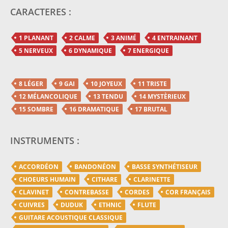
CARACTERES :
1 PLANANT
2 CALME
3 ANIMÉ
4 ENTRAINANT
5 NERVEUX
6 DYNAMIQUE
7 ENERGIQUE
8 LÉGER
9 GAI
10 JOYEUX
11 TRISTE
12 MÉLANCOLIQUE
13 TENDU
14 MYSTÈRIEUX
15 SOMBRE
16 DRAMATIQUE
17 BRUTAL
INSTRUMENTS :
ACCORDÉON
BANDONÉON
BASSE SYNTHÉTISEUR
CHOEURS HUMAIN
CITHARE
CLARINETTE
CLAVINET
CONTREBASSE
CORDES
COR FRANÇAIS
CUIVRES
DUDUK
ETHNIC
FLUTE
GUITARE ACOUSTIQUE CLASSIQUE