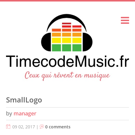
SmallLogo
by
manager
09 02, 2017 |
0 comments