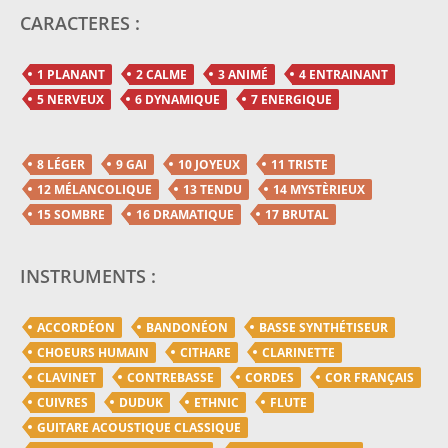
CARACTERES :
1 PLANANT
2 CALME
3 ANIMÉ
4 ENTRAINANT
5 NERVEUX
6 DYNAMIQUE
7 ENERGIQUE
8 LÉGER
9 GAI
10 JOYEUX
11 TRISTE
12 MÉLANCOLIQUE
13 TENDU
14 MYSTÈRIEUX
15 SOMBRE
16 DRAMATIQUE
17 BRUTAL
INSTRUMENTS :
ACCORDÉON
BANDONÉON
BASSE SYNTHÉTISEUR
CHOEURS HUMAIN
CITHARE
CLARINETTE
CLAVINET
CONTREBASSE
CORDES
COR FRANÇAIS
CUIVRES
DUDUK
ETHNIC
FLUTE
GUITARE ACOUSTIQUE CLASSIQUE