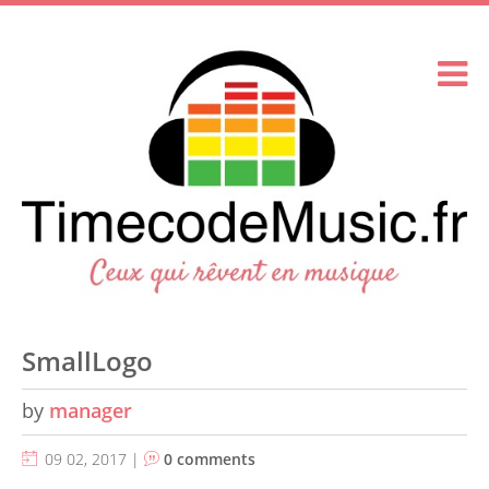
SmallLogo
by
manager
09 02, 2017 |
0 comments