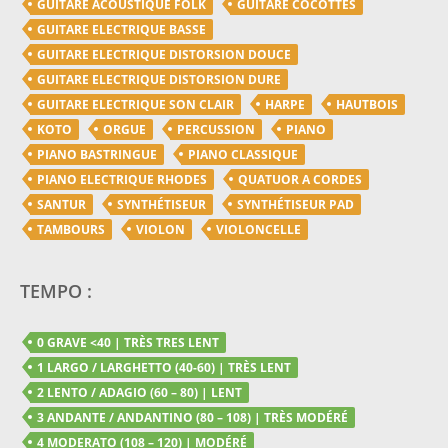
GUITARE ACOUSTIQUE FOLK
GUITARE COCOTTES
GUITARE ELECTRIQUE BASSE
GUITARE ELECTRIQUE DISTORSION DOUCE
GUITARE ELECTRIQUE DISTORSION DURE
GUITARE ELECTRIQUE SON CLAIR
HARPE
HAUTBOIS
KOTO
ORGUE
PERCUSSION
PIANO
PIANO BASTRINGUE
PIANO CLASSIQUE
PIANO ELECTRIQUE RHODES
QUATUOR A CORDES
SANTUR
SYNTHÉTISEUR
SYNTHÉTISEUR PAD
TAMBOURS
VIOLON
VIOLONCELLE
TEMPO :
0 GRAVE <40 | TRÈS TRES LENT
1 LARGO / LARGHETTO (40-60) | TRÈS LENT
2 LENTO / ADAGIO (60 – 80) | LENT
3 ANDANTE / ANDANTINO (80 – 108) | TRÈS MODÉRÉ
4 MODERATO (108 – 120) | MODÉRÉ