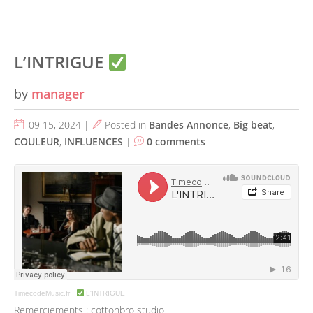
L’INTRIGUE
by
manager
09 15, 2024 |
Posted in
Bandes Annonce
,
Big beat
,
COULEUR
,
INFLUENCES
|
0 comments
TimecodeMusic.fr
·
L'INTRIGUE
Remerciements : cottonbro studio