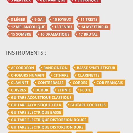
5 NERVEUX
6 DYNAMIQUE
7 ENERGIQUE
8 LÉGER
9 GAI
10 JOYEUX
11 TRISTE
12 MÉLANCOLIQUE
13 TENDU
14 MYSTÈRIEUX
15 SOMBRE
16 DRAMATIQUE
17 BRUTAL
INSTRUMENTS :
ACCORDÉON
BANDONÉON
BASSE SYNTHÉTISEUR
CHOEURS HUMAIN
CITHARE
CLARINETTE
CLAVINET
CONTREBASSE
CORDES
COR FRANÇAIS
CUIVRES
DUDUK
ETHNIC
FLUTE
GUITARE ACOUSTIQUE CLASSIQUE
GUITARE ACOUSTIQUE FOLK
GUITARE COCOTTES
GUITARE ELECTRIQUE BASSE
GUITARE ELECTRIQUE DISTORSION DOUCE
GUITARE ELECTRIQUE DISTORSION DURE