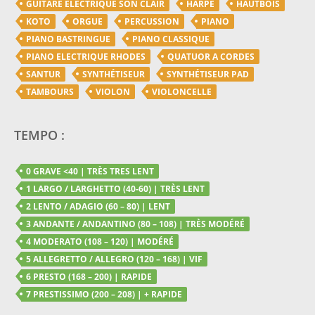
GUITARE ELECTRIQUE SON CLAIR
HARPE
HAUTBOIS
KOTO
ORGUE
PERCUSSION
PIANO
PIANO BASTRINGUE
PIANO CLASSIQUE
PIANO ELECTRIQUE RHODES
QUATUOR A CORDES
SANTUR
SYNTHÉTISEUR
SYNTHÉTISEUR PAD
TAMBOURS
VIOLON
VIOLONCELLE
TEMPO :
0 GRAVE <40 | TRÈS TRES LENT
1 LARGO / LARGHETTO (40-60) | TRÈS LENT
2 LENTO / ADAGIO (60 – 80) | LENT
3 ANDANTE / ANDANTINO (80 – 108) | TRÈS MODÉRÉ
4 MODERATO (108 – 120) | MODÉRÉ
5 ALLEGRETTO / ALLEGRO (120 – 168) | VIF
6 PRESTO (168 – 200) | RAPIDE
7 PRESTISSIMO (200 – 208) | + RAPIDE