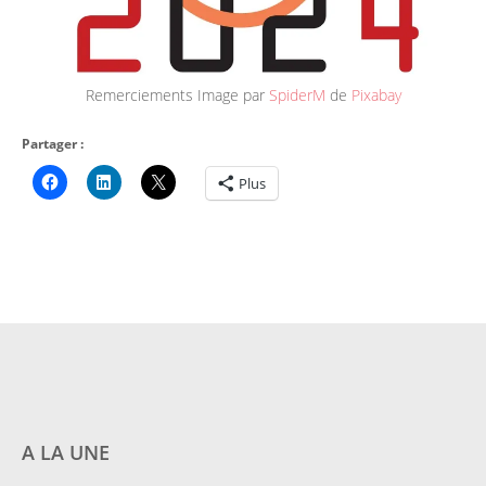
Remerciements Image par
SpiderM
de
Pixabay
Partager :
Plus
A LA UNE