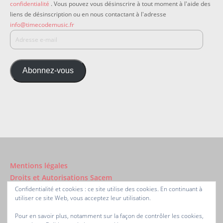
confidentialité
. Vous pouvez vous désinscrire à tout moment à l'aide des
liens de désinscription ou en nous contactant à l'adresse
info@timecodemusic.fr
Abonnez-vous
Mentions légales
Droits et Autorisations Sacem
Confidentialité et cookies : ce site utilise des cookies. En continuant à
utiliser ce site Web, vous acceptez leur utilisation.
A propos de TimecodeMusic.fr ®
Nous contacter
Pour en savoir plus, notamment sur la façon de contrôler les cookies,