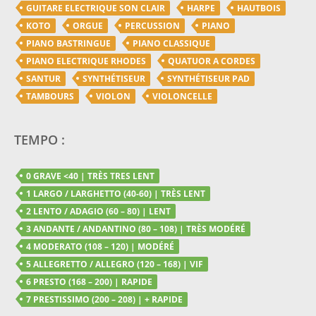
GUITARE ELECTRIQUE SON CLAIR
HARPE
HAUTBOIS
KOTO
ORGUE
PERCUSSION
PIANO
PIANO BASTRINGUE
PIANO CLASSIQUE
PIANO ELECTRIQUE RHODES
QUATUOR A CORDES
SANTUR
SYNTHÉTISEUR
SYNTHÉTISEUR PAD
TAMBOURS
VIOLON
VIOLONCELLE
TEMPO :
0 GRAVE <40 | TRÈS TRES LENT
1 LARGO / LARGHETTO (40-60) | TRÈS LENT
2 LENTO / ADAGIO (60 – 80) | LENT
3 ANDANTE / ANDANTINO (80 – 108) | TRÈS MODÉRÉ
4 MODERATO (108 – 120) | MODÉRÉ
5 ALLEGRETTO / ALLEGRO (120 – 168) | VIF
6 PRESTO (168 – 200) | RAPIDE
7 PRESTISSIMO (200 – 208) | + RAPIDE