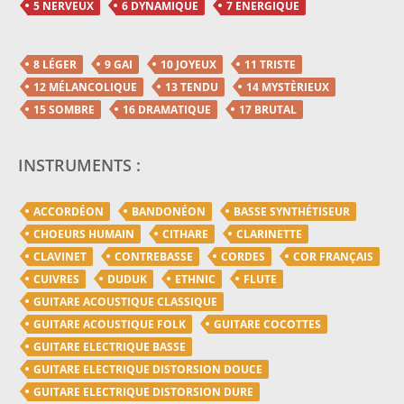
5 NERVEUX
6 DYNAMIQUE
7 ENERGIQUE
8 LÉGER
9 GAI
10 JOYEUX
11 TRISTE
12 MÉLANCOLIQUE
13 TENDU
14 MYSTÈRIEUX
15 SOMBRE
16 DRAMATIQUE
17 BRUTAL
INSTRUMENTS :
ACCORDÉON
BANDONÉON
BASSE SYNTHÉTISEUR
CHOEURS HUMAIN
CITHARE
CLARINETTE
CLAVINET
CONTREBASSE
CORDES
COR FRANÇAIS
CUIVRES
DUDUK
ETHNIC
FLUTE
GUITARE ACOUSTIQUE CLASSIQUE
GUITARE ACOUSTIQUE FOLK
GUITARE COCOTTES
GUITARE ELECTRIQUE BASSE
GUITARE ELECTRIQUE DISTORSION DOUCE
GUITARE ELECTRIQUE DISTORSION DURE