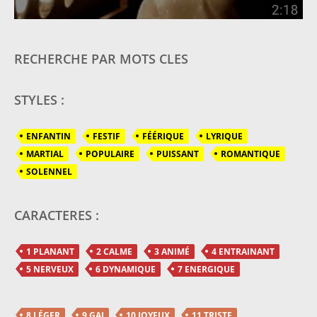
RECHERCHE PAR MOTS CLES
STYLES :
ENFANTIN
FESTIF
FÉÉRIQUE
LYRIQUE
MARTIAL
POPULAIRE
PUISSANT
ROMANTIQUE
SOLENNEL
CARACTERES :
1 PLANANT
2 CALME
3 ANIMÉ
4 ENTRAINANT
5 NERVEUX
6 DYNAMIQUE
7 ENERGIQUE
8 LÉGER
9 GAI
10 JOYEUX
11 TRISTE