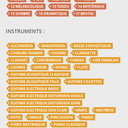
12 MÉLANCOLIQUE
13 TENDU
14 MYSTÈRIEUX
15 SOMBRE
16 DRAMATIQUE
17 BRUTAL
INSTRUMENTS :
ACCORDÉON
BANDONÉON
BASSE SYNTHÉTISEUR
CHOEURS HUMAIN
CITHARE
CLARINETTE
CLAVINET
CONTREBASSE
CORDES
COR FRANÇAIS
CUIVRES
DUDUK
ETHNIC
FLUTE
GUITARE ACOUSTIQUE CLASSIQUE
GUITARE ACOUSTIQUE FOLK
GUITARE COCOTTES
GUITARE ELECTRIQUE BASSE
GUITARE ELECTRIQUE DISTORSION DOUCE
GUITARE ELECTRIQUE DISTORSION DURE
GUITARE ELECTRIQUE SON CLAIR
HARPE
HAUTBOIS
KOTO
ORGUE
PERCUSSION
PIANO
PIANO BASTRINGUE
PIANO CLASSIQUE