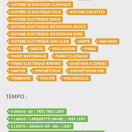
GUITARE ACOUSTIQUE CLASSIQUE
GUITARE ACOUSTIQUE FOLK
GUITARE COCOTTES
GUITARE ELECTRIQUE BASSE
GUITARE ELECTRIQUE DISTORSION DOUCE
GUITARE ELECTRIQUE DISTORSION DURE
GUITARE ELECTRIQUE SON CLAIR
HARPE
HAUTBOIS
KOTO
ORGUE
PERCUSSION
PIANO
PIANO BASTRINGUE
PIANO CLASSIQUE
PIANO ELECTRIQUE RHODES
QUATUOR A CORDES
SANTUR
SYNTHÉTISEUR
SYNTHÉTISEUR PAD
TAMBOURS
VIOLON
VIOLONCELLE
TEMPO :
0 GRAVE <40 | TRÈS TRES LENT
1 LARGO / LARGHETTO (40-60) | TRÈS LENT
2 LENTO / ADAGIO (60 – 80) | LENT