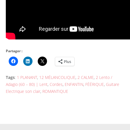
Partager :
Plus
Tags
:
1 PLANANT
,
12 MÉLANCOLIQUE
,
2 CALME
,
2 Lento /
Adagio (60 – 80) | Lent
,
Cordes
,
ENFANTIN
,
FÉÉRIQUE
,
Guitare
Electrique son clair
,
ROMANTIQUE