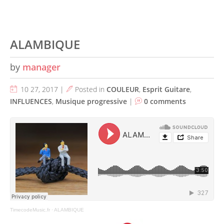
ALAMBIQUE
by
manager
10 27, 2017 |
Posted in
COULEUR
,
Esprit Guitare
,
INFLUENCES
,
Musique progressive
|
0 comments
TimecodeMusic.fr
·
ALAMBIQUE