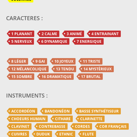
CARACTERES :
1 PLANANT
2 CALME
3 ANIMÉ
4 ENTRAINANT
5 NERVEUX
6 DYNAMIQUE
7 ENERGIQUE
8 LÉGER
9 GAI
10 JOYEUX
11 TRISTE
12 MÉLANCOLIQUE
13 TENDU
14 MYSTÈRIEUX
15 SOMBRE
16 DRAMATIQUE
17 BRUTAL
INSTRUMENTS :
ACCORDÉON
BANDONÉON
BASSE SYNTHÉTISEUR
CHOEURS HUMAIN
CITHARE
CLARINETTE
CLAVINET
CONTREBASSE
CORDES
COR FRANÇAIS
CUIVRES
DUDUK
ETHNIC
FLUTE