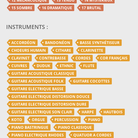
12 MÉLANCOLIQUE
13 TENDU
14 MYSTÈRIEUX
15 SOMBRE
16 DRAMATIQUE
17 BRUTAL
INSTRUMENTS :
ACCORDÉON
BANDONÉON
BASSE SYNTHÉTISEUR
CHOEURS HUMAIN
CITHARE
CLARINETTE
CLAVINET
CONTREBASSE
CORDES
COR FRANÇAIS
CUIVRES
DUDUK
ETHNIC
FLUTE
GUITARE ACOUSTIQUE CLASSIQUE
GUITARE ACOUSTIQUE FOLK
GUITARE COCOTTES
GUITARE ELECTRIQUE BASSE
GUITARE ELECTRIQUE DISTORSION DOUCE
GUITARE ELECTRIQUE DISTORSION DURE
GUITARE ELECTRIQUE SON CLAIR
HARPE
HAUTBOIS
KOTO
ORGUE
PERCUSSION
PIANO
PIANO BASTRINGUE
PIANO CLASSIQUE
PIANO ELECTRIQUE RHODES
QUATUOR A CORDES