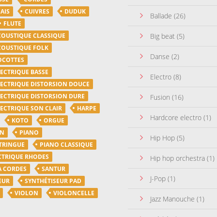
AIS
CUIVRES
DUDUK
Ballade
(26)
FLUTE
COUSTIQUE CLASSIQUE
Big beat
(5)
COUSTIQUE FOLK
Danse
(2)
OCOTTES
LECTRIQUE BASSE
Electro
(8)
LECTRIQUE DISTORSION DOUCE
LECTRIQUE DISTORSION DURE
Fusion
(16)
LECTRIQUE SON CLAIR
HARPE
Hardcore electro
(1)
KOTO
ORGUE
ON
PIANO
Hip Hop
(5)
TRINGUE
PIANO CLASSIQUE
CTRIQUE RHODES
Hip hop orchestra
(1)
A CORDES
SANTUR
J-Pop
(1)
EUR
SYNTHÉTISEUR PAD
VIOLON
VIOLONCELLE
Jazz Manouche
(1)