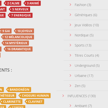
2 CALME
3 ANIMÉ
Fashion
(3)
ANT
5 NERVEUX
Génériques
(6)
QUE
7 ENERGIQUE
Jeux Vidéos
(10)
9 GAI
10 JOYEUX
Nordique
(5)
12 MÉLANCOLIQUE
14 MYSTÈRIEUX
Sports
(13)
16 DRAMATIQUE
Titres Courts
(4)
Underground
(5)
NTS :
Urbaine
(17)
Zen
(5)
ON
BANDONÉON
THÉTISEUR
CHOEURS HUMAIN
INFLUENCES
(130)
CLARINETTE
CLAVINET
Ambiant
(7)
SSE
CORDES