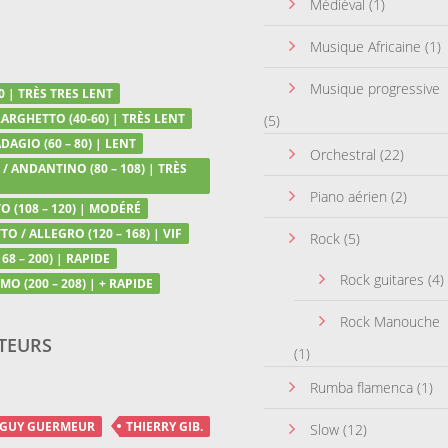
Médiéval
(1)
Musique Africaine
(1)
Musique progressive
0 | TRÈS TRES LENT
LARGHETTO (40-60) | TRÈS LENT
(5)
DAGIO (60 – 80) | LENT
Orchestral
(22)
/ ANDANTINO (80 – 108) | TRÈS
Piano aérien
(2)
 (108 – 120) | MODÉRÉ
TO / ALLEGRO (120 – 168) | VIF
Rock
(5)
68 – 200) | RAPIDE
Rock guitares
(4)
MO (200 – 208) | + RAPIDE
Rock Manouche
TEURS
(1)
Rumba flamenca
(1)
GUY GUERMEUR
THIERRY GIB.
Slow
(12)