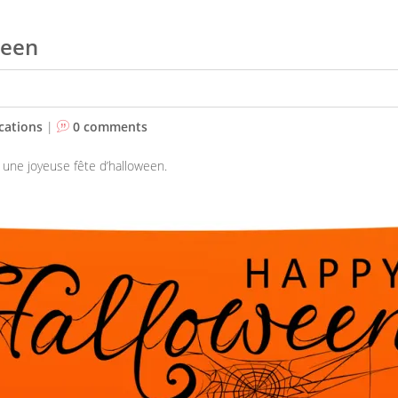
ween
cations
|
0 comments
une joyeuse fête d’halloween.