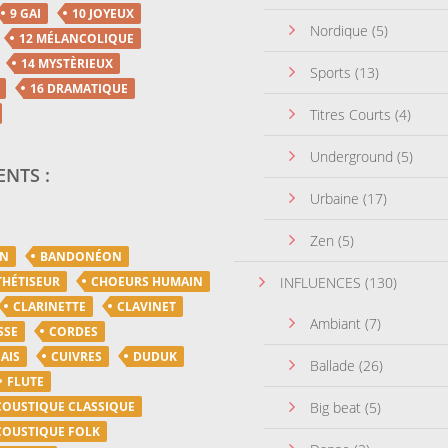
9 GAI
10 JOYEUX
Nordique
(5)
12 MÉLANCOLIQUE
14 MYSTÈRIEUX
Sports
(13)
16 DRAMATIQUE
Titres Courts
(4)
Underground
(5)
NTS :
Urbaine
(17)
Zen
(5)
ON
BANDONÉON
THÉTISEUR
CHOEURS HUMAIN
INFLUENCES
(130)
CLARINETTE
CLAVINET
Ambiant
(7)
SSE
CORDES
AIS
CUIVRES
DUDUK
Ballade
(26)
FLUTE
COUSTIQUE CLASSIQUE
Big beat
(5)
COUSTIQUE FOLK