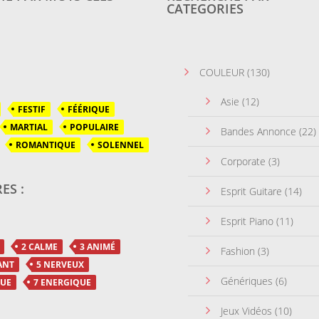
CATEGORIES
COULEUR
(130)
Asie
(12)
FESTIF
FÉÉRIQUE
MARTIAL
POPULAIRE
Bandes Annonce
(22)
ROMANTIQUE
SOLENNEL
Corporate
(3)
ES :
Esprit Guitare
(14)
Esprit Piano
(11)
2 CALME
3 ANIMÉ
Fashion
(3)
ANT
5 NERVEUX
Génériques
(6)
QUE
7 ENERGIQUE
Jeux Vidéos
(10)