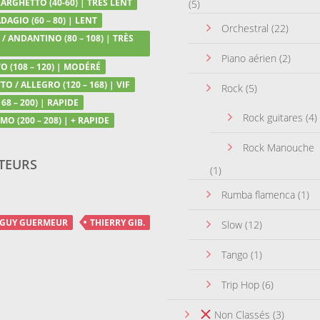
LARGHETTO (40-60) | TRÈS LENT
(5)
DAGIO (60 – 80) | LENT
Orchestral
(22)
/ ANDANTINO (80 – 108) | TRÈS
Piano aérien
(2)
 (108 – 120) | MODÉRÉ
TO / ALLEGRO (120 – 168) | VIF
Rock
(5)
68 – 200) | RAPIDE
Rock guitares
(4)
MO (200 – 208) | + RAPIDE
Rock Manouche
TEURS
(1)
Rumba flamenca
(1)
GUY GUERMEUR
THIERRY GIB.
Slow
(12)
Tango
(1)
Trip Hop
(6)
Non Classés
(3)