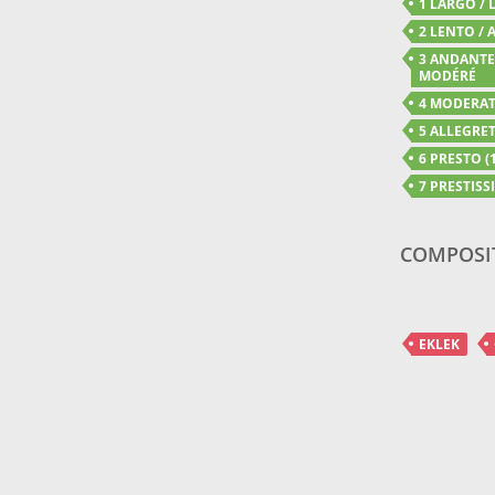
1 LARGO / 
2 LENTO / A
3 ANDANTE 
MODÉRÉ
4 MODERATO
5 ALLEGRET
6 PRESTO (1
7 PRESTISSI
COMPOSI
EKLEK