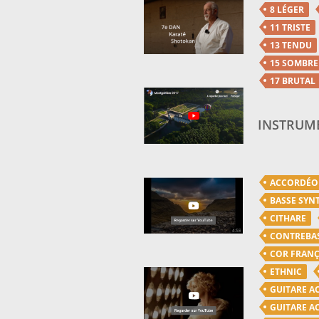
8 LÉGER
11 TRISTE
13 TENDU
15 SOMBRE
17 BRUTAL
INSTRUME
ACCORDÉ
BASSE SYN
CITHARE
CONTREBA
COR FRANÇ
ETHNIC
GUITARE A
GUITARE A