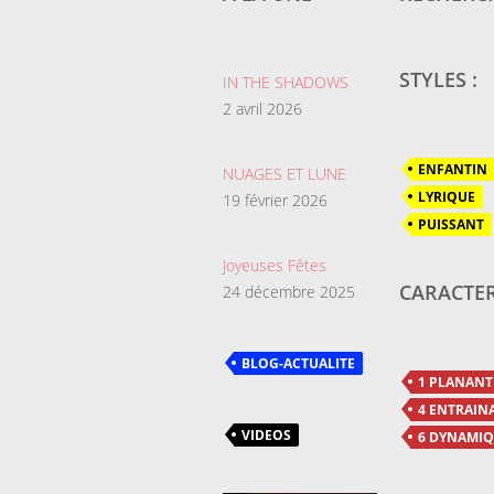
STYLES :
IN THE SHADOWS
2 avril 2026
ENFANTIN
NUAGES ET LUNE
LYRIQUE
19 février 2026
PUISSANT
Joyeuses Fêtes
CARACTER
24 décembre 2025
BLOG-ACTUALITE
1 PLANANT
4 ENTRAIN
VIDEOS
6 DYNAMI