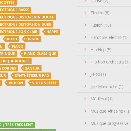
Danse
(2)
OCOTTES
LECTRIQUE BASSE
Electro
(8)
LECTRIQUE DISTORSION DOUCE
LECTRIQUE DISTORSION DURE
Fusion
(16)
LECTRIQUE SON CLAIR
HARPE
Hardcore electro
(1)
KOTO
ORGUE
ON
PIANO
Hip Hop
(5)
TRINGUE
PIANO CLASSIQUE
CTRIQUE RHODES
Hip hop orchestra
(1)
A CORDES
SANTUR
J-Pop
(1)
EUR
SYNTHÉTISEUR PAD
VIOLON
VIOLONCELLE
Jazz Manouche
(1)
Médiéval
(1)
Musique Africaine
(1)
Musique progressive
0 | TRÈS TRES LENT