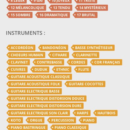
8 LÉGER
9 GAI
10 JOYEUX
11 TRISTE
12 MÉLANCOLIQUE
13 TENDU
14 MYSTÈRIEUX
15 SOMBRE
16 DRAMATIQUE
17 BRUTAL
INSTRUMENTS :
ACCORDÉON
BANDONÉON
BASSE SYNTHÉTISEUR
CHOEURS HUMAIN
CITHARE
CLARINETTE
CLAVINET
CONTREBASSE
CORDES
COR FRANÇAIS
CUIVRES
DUDUK
ETHNIC
FLUTE
GUITARE ACOUSTIQUE CLASSIQUE
GUITARE ACOUSTIQUE FOLK
GUITARE COCOTTES
GUITARE ELECTRIQUE BASSE
GUITARE ELECTRIQUE DISTORSION DOUCE
GUITARE ELECTRIQUE DISTORSION DURE
GUITARE ELECTRIQUE SON CLAIR
HARPE
HAUTBOIS
KOTO
ORGUE
PERCUSSION
PIANO
PIANO BASTRINGUE
PIANO CLASSIQUE