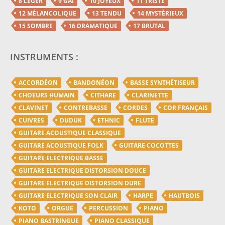
8 LÉGER
9 GAI
10 JOYEUX
11 TRISTE
12 MÉLANCOLIQUE
13 TENDU
14 MYSTÈRIEUX
15 SOMBRE
16 DRAMATIQUE
17 BRUTAL
INSTRUMENTS :
ACCORDÉON
BANDONÉON
BASSE SYNTHÉTISEUR
CHOEURS HUMAIN
CITHARE
CLARINETTE
CLAVINET
CONTREBASSE
CORDES
COR FRANÇAIS
CUIVRES
DUDUK
ETHNIC
FLUTE
GUITARE ACOUSTIQUE CLASSIQUE
GUITARE ACOUSTIQUE FOLK
GUITARE COCOTTES
GUITARE ELECTRIQUE BASSE
GUITARE ELECTRIQUE DISTORSION DOUCE
GUITARE ELECTRIQUE DISTORSION DURE
GUITARE ELECTRIQUE SON CLAIR
HARPE
HAUTBOIS
KOTO
ORGUE
PERCUSSION
PIANO
PIANO BASTRINGUE
PIANO CLASSIQUE