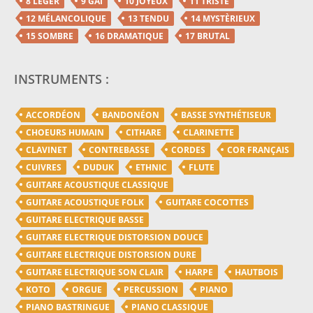
8 LÉGER
9 GAI
10 JOYEUX
11 TRISTE
12 MÉLANCOLIQUE
13 TENDU
14 MYSTÈRIEUX
15 SOMBRE
16 DRAMATIQUE
17 BRUTAL
INSTRUMENTS :
ACCORDÉON
BANDONÉON
BASSE SYNTHÉTISEUR
CHOEURS HUMAIN
CITHARE
CLARINETTE
CLAVINET
CONTREBASSE
CORDES
COR FRANÇAIS
CUIVRES
DUDUK
ETHNIC
FLUTE
GUITARE ACOUSTIQUE CLASSIQUE
GUITARE ACOUSTIQUE FOLK
GUITARE COCOTTES
GUITARE ELECTRIQUE BASSE
GUITARE ELECTRIQUE DISTORSION DOUCE
GUITARE ELECTRIQUE DISTORSION DURE
GUITARE ELECTRIQUE SON CLAIR
HARPE
HAUTBOIS
KOTO
ORGUE
PERCUSSION
PIANO
PIANO BASTRINGUE
PIANO CLASSIQUE