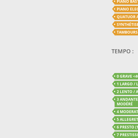
PIANO BAS
PIANO ELE
QUATUOR 
SYNTHÉTIS
TAMBOURS
TEMPO :
0 GRAVE <4
1 LARGO / 
2 LENTO / A
3 ANDANTE 
MODÉRÉ
4 MODERATO
5 ALLEGRET
6 PRESTO (1
7 PRESTISSI