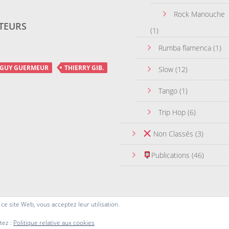
Rock Manouche
TEURS
(1)
Rumba flamenca
(1)
GUY GUERMEUR
THIERRY GIB.
Slow
(12)
Tango
(1)
Trip Hop
(6)
Non Classés
(3)
Publications
(46)
r ce site Web, vous acceptez leur utilisation.
tez :
Politique relative aux cookies