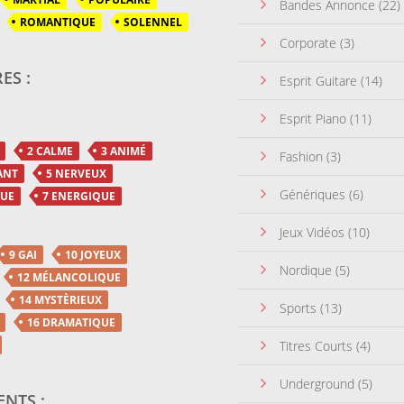
Bandes Annonce
(22)
ROMANTIQUE
SOLENNEL
Corporate
(3)
ES :
Esprit Guitare
(14)
Esprit Piano
(11)
2 CALME
3 ANIMÉ
Fashion
(3)
ANT
5 NERVEUX
Génériques
(6)
QUE
7 ENERGIQUE
Jeux Vidéos
(10)
9 GAI
10 JOYEUX
Nordique
(5)
12 MÉLANCOLIQUE
14 MYSTÈRIEUX
Sports
(13)
16 DRAMATIQUE
Titres Courts
(4)
Underground
(5)
NTS :