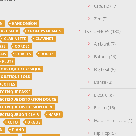
Urbaine
(17)
Zen
(5)
ON
BANDONÉON
THÉTISEUR
CHOEURS HUMAIN
INFLUENCES
(130)
CLARINETTE
CLAVINET
Ambiant
(7)
SSE
CORDES
AIS
CUIVRES
DUDUK
Ballade
(26)
FLUTE
COUSTIQUE CLASSIQUE
Big beat
(5)
COUSTIQUE FOLK
Danse
(2)
OCOTTES
LECTRIQUE BASSE
Electro
(8)
LECTRIQUE DISTORSION DOUCE
LECTRIQUE DISTORSION DURE
Fusion
(16)
LECTRIQUE SON CLAIR
HARPE
Hardcore electro
(1)
KOTO
ORGUE
ON
PIANO
Hip Hop
(5)