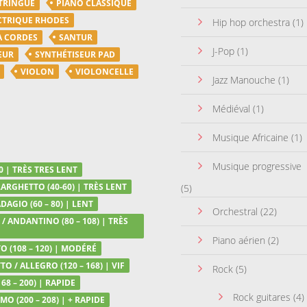
TRINGUE
PIANO CLASSIQUE
CTRIQUE RHODES
Hip hop orchestra
(1)
A CORDES
SANTUR
J-Pop
(1)
EUR
SYNTHÉTISEUR PAD
VIOLON
VIOLONCELLE
Jazz Manouche
(1)
Médiéval
(1)
Musique Africaine
(1)
Musique progressive
0 | TRÈS TRES LENT
LARGHETTO (40-60) | TRÈS LENT
(5)
DAGIO (60 – 80) | LENT
Orchestral
(22)
/ ANDANTINO (80 – 108) | TRÈS
Piano aérien
(2)
 (108 – 120) | MODÉRÉ
TO / ALLEGRO (120 – 168) | VIF
Rock
(5)
68 – 200) | RAPIDE
Rock guitares
(4)
MO (200 – 208) | + RAPIDE