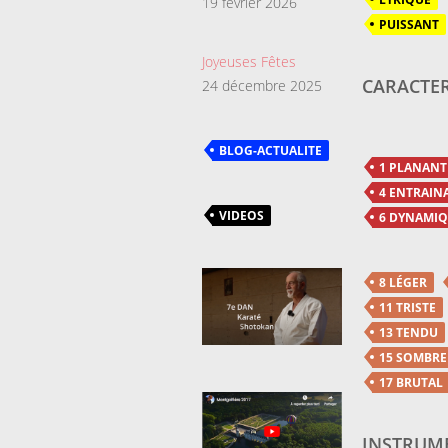
19 février 2026
PUISSANT
Joyeuses Fêtes
CARACTER
24 décembre 2025
BLOG-ACTUALITE
1 PLANANT
4 ENTRAIN
VIDEOS
6 DYNAMI
8 LÉGER
11 TRISTE
13 TENDU
15 SOMBRE
17 BRUTAL
INSTRUME