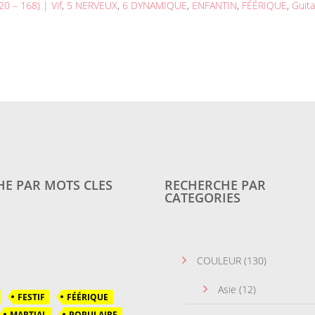
120 – 168) | Vif
,
5 NERVEUX
,
6 DYNAMIQUE
,
ENFANTIN
,
FÉÉRIQUE
,
Guita
E PAR MOTS CLES
RECHERCHE PAR
CATEGORIES
COULEUR
(130)
Asie
(12)
FESTIF
FÉÉRIQUE
MARTIAL
POPULAIRE