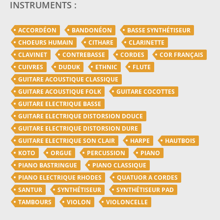
INSTRUMENTS :
ACCORDÉON
BANDONÉON
BASSE SYNTHÉTISEUR
CHOEURS HUMAIN
CITHARE
CLARINETTE
CLAVINET
CONTREBASSE
CORDES
COR FRANÇAIS
CUIVRES
DUDUK
ETHNIC
FLUTE
GUITARE ACOUSTIQUE CLASSIQUE
GUITARE ACOUSTIQUE FOLK
GUITARE COCOTTES
GUITARE ELECTRIQUE BASSE
GUITARE ELECTRIQUE DISTORSION DOUCE
GUITARE ELECTRIQUE DISTORSION DURE
GUITARE ELECTRIQUE SON CLAIR
HARPE
HAUTBOIS
KOTO
ORGUE
PERCUSSION
PIANO
PIANO BASTRINGUE
PIANO CLASSIQUE
PIANO ELECTRIQUE RHODES
QUATUOR A CORDES
SANTUR
SYNTHÉTISEUR
SYNTHÉTISEUR PAD
TAMBOURS
VIOLON
VIOLONCELLE