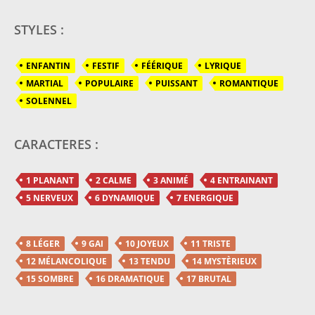
STYLES :
ENFANTIN
FESTIF
FÉÉRIQUE
LYRIQUE
MARTIAL
POPULAIRE
PUISSANT
ROMANTIQUE
SOLENNEL
CARACTERES :
1 PLANANT
2 CALME
3 ANIMÉ
4 ENTRAINANT
5 NERVEUX
6 DYNAMIQUE
7 ENERGIQUE
8 LÉGER
9 GAI
10 JOYEUX
11 TRISTE
12 MÉLANCOLIQUE
13 TENDU
14 MYSTÈRIEUX
15 SOMBRE
16 DRAMATIQUE
17 BRUTAL