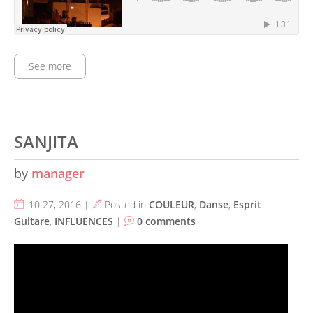
See more
SANJITA
by
manager
10 27, 2016 |
Posted in
COULEUR
,
Danse
,
Esprit
Guitare
,
INFLUENCES
|
0 comments