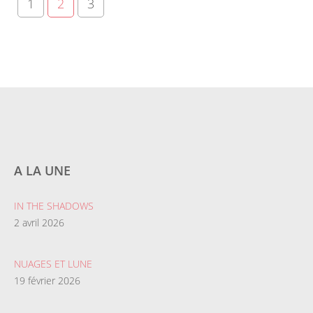
1
2
3
A LA UNE
IN THE SHADOWS
2 avril 2026
NUAGES ET LUNE
19 février 2026