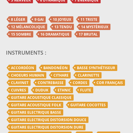
5 NERVEUX
6 DYNAMIQUE
7 ENERGIQUE
8 LÉGER
9 GAI
10 JOYEUX
11 TRISTE
12 MÉLANCOLIQUE
13 TENDU
14 MYSTÈRIEUX
15 SOMBRE
16 DRAMATIQUE
17 BRUTAL
INSTRUMENTS :
ACCORDÉON
BANDONÉON
BASSE SYNTHÉTISEUR
CHOEURS HUMAIN
CITHARE
CLARINETTE
CLAVINET
CONTREBASSE
CORDES
COR FRANÇAIS
CUIVRES
DUDUK
ETHNIC
FLUTE
GUITARE ACOUSTIQUE CLASSIQUE
GUITARE ACOUSTIQUE FOLK
GUITARE COCOTTES
GUITARE ELECTRIQUE BASSE
GUITARE ELECTRIQUE DISTORSION DOUCE
GUITARE ELECTRIQUE DISTORSION DURE