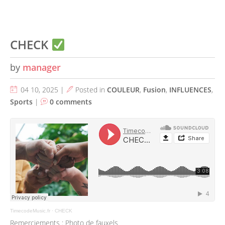
CHECK
by
manager
04 10, 2025 |
Posted in
COULEUR
,
Fusion
,
INFLUENCES
,
Sports
|
0 comments
TimecodeMusic.fr
·
CHECK
Remerciements : Photo de fauxels