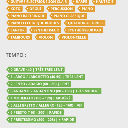
GUITARE ELECTRIQUE SON CLAIR
HARPE
HAUTBOIS
KOTO
ORGUE
PERCUSSION
PIANO
PIANO BASTRINGUE
PIANO CLASSIQUE
PIANO ELECTRIQUE RHODES
QUATUOR A CORDES
SANTUR
SYNTHÉTISEUR
SYNTHÉTISEUR PAD
TAMBOURS
VIOLON
VIOLONCELLE
TEMPO :
0 GRAVE <40 | TRÈS TRES LENT
1 LARGO / LARGHETTO (40-60) | TRÈS LENT
2 LENTO / ADAGIO (60 – 80) | LENT
3 ANDANTE / ANDANTINO (80 – 108) | TRÈS MODÉRÉ
4 MODERATO (108 – 120) | MODÉRÉ
5 ALLEGRETTO / ALLEGRO (120 – 168) | VIF
6 PRESTO (168 – 200) | RAPIDE
7 PRESTISSIMO (200 – 208) | + RAPIDE